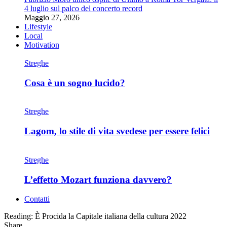
4 luglio sul palco del concerto record
Maggio 27, 2026
Lifestyle
Local
Motivation
Streghe
Cosa è un sogno lucido?
Streghe
Lagom, lo stile di vita svedese per essere felici
Streghe
L’effetto Mozart funziona davvero?
Contatti
Reading:
È Procida la Capitale italiana della cultura 2022
Share