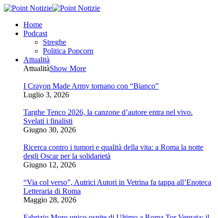
Home
Podcast
Streghe
Politica Popcorn
Attualità
Attualità
Show More
I Crayon Made Army tornano con “Bianco”
Luglio 3, 2026
Targhe Tenco 2026, la canzone d’autore entra nel vivo.
Svelati i finalisti
Giugno 30, 2026
Ricerca contro i tumori e qualità della vita: a Roma la notte
degli Oscar per la solidarietà
Giugno 12, 2026
“Via col verso”, Autrici Autori in Vetrina fa tappa all’Enoteca
Letteraria di Roma
Maggio 28, 2026
Fabrizio Moro unico ospite di Ultimo a Roma Tor Vergata: il