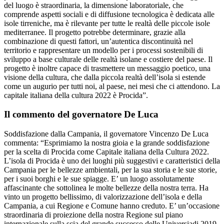
del luogo è straordinaria, la dimensione laboratoriale, che
comprende aspetti sociali e di diffusione tecnologica è dedicata alle
isole tirreniche, ma è rilevante per tutte le realtà delle piccole isole
mediterranee. Il progetto potrebbe determinare, grazie alla
combinazione di questi fattori, un’autentica discontinuità nel
territorio e rappresentare un modello per i processi sostenibili di
sviluppo a base culturale delle realtà isolane e costiere del paese. Il
progetto è inoltre capace di trasmettere un messaggio poetico, una
visione della cultura, che dalla piccola realtà dell’isola si estende
come un augurio per tutti noi, al paese, nei mesi che ci attendono. La
capitale italiana della cultura 2022 è Procida”.
Il commento del governatore De Luca
Soddisfazione dalla Campania, il governatore Vincenzo De Luca
commenta: “Esprimiamo la nostra gioia e la grande soddisfazione
per la scelta di Procida come Capitale italiana della Cultura 2022.
L’isola di Procida è uno dei luoghi più suggestivi e caratteristici della
Campania per le bellezze ambientali, per la sua storia e le sue storie,
per i suoi borghi e le sue spiagge. E’ un luogo assolutamente
affascinante che sottolinea le molte bellezze della nostra terra. Ha
vinto un progetto bellissimo, di valorizzazione dell’isola e della
Campania, a cui Regione e Comune hanno creduto. E’ un’occasione
straordinaria di proiezione della nostra Regione sul piano
internazionale sulla scia del grande successo delle Universiadi 2019.