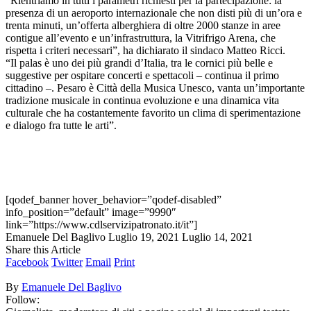
“Rientriamo in tutti i parametri richiesti per la partecipazione: la
presenza di un aeroporto internazionale che non disti più di un’ora e
trenta minuti, un’offerta alberghiera di oltre 2000 stanze in aree
contigue all’evento e un’infrastruttura, la Vitrifrigo Arena, che
rispetta i criteri necessari”, ha dichiarato il sindaco Matteo Ricci.
“Il palas è uno dei più grandi d’Italia, tra le cornici più belle e
suggestive per ospitare concerti e spettacoli – continua il primo
cittadino –. Pesaro è Città della Musica Unesco, vanta un’importante
tradizione musicale in continua evoluzione e una dinamica vita
culturale che ha costantemente favorito un clima di sperimentazione
e dialogo fra tutte le arti”.
[qodef_banner hover_behavior=”qodef-disabled”
info_position=”default” image=”9990″
link=”https://www.cdlservizipatronato.it/it”]
Emanuele Del Baglivo
Luglio 19, 2021
Luglio 14, 2021
Share this Article
Facebook
Twitter
Email
Print
By
Emanuele Del Baglivo
Follow: