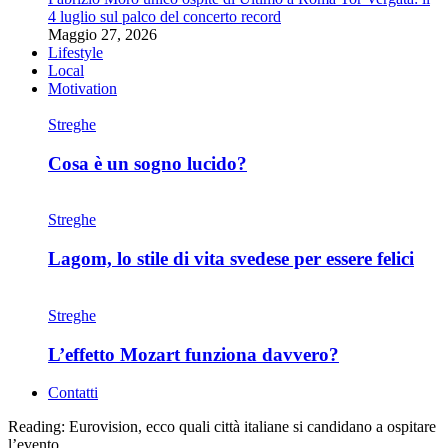
4 luglio sul palco del concerto record
Maggio 27, 2026
Lifestyle
Local
Motivation
Streghe
Cosa è un sogno lucido?
Streghe
Lagom, lo stile di vita svedese per essere felici
Streghe
L’effetto Mozart funziona davvero?
Contatti
Reading:
Eurovision, ecco quali città italiane si candidano a ospitare
l’evento