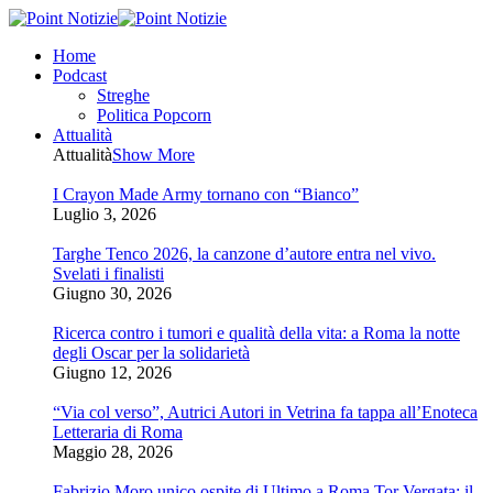
Home
Podcast
Streghe
Politica Popcorn
Attualità
Attualità
Show More
I Crayon Made Army tornano con “Bianco”
Luglio 3, 2026
Targhe Tenco 2026, la canzone d’autore entra nel vivo.
Svelati i finalisti
Giugno 30, 2026
Ricerca contro i tumori e qualità della vita: a Roma la notte
degli Oscar per la solidarietà
Giugno 12, 2026
“Via col verso”, Autrici Autori in Vetrina fa tappa all’Enoteca
Letteraria di Roma
Maggio 28, 2026
Fabrizio Moro unico ospite di Ultimo a Roma Tor Vergata: il