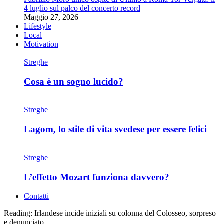
4 luglio sul palco del concerto record
Maggio 27, 2026
Lifestyle
Local
Motivation
Streghe
Cosa è un sogno lucido?
Streghe
Lagom, lo stile di vita svedese per essere felici
Streghe
L’effetto Mozart funziona davvero?
Contatti
Reading:
Irlandese incide iniziali su colonna del Colosseo, sorpreso
e denunciato