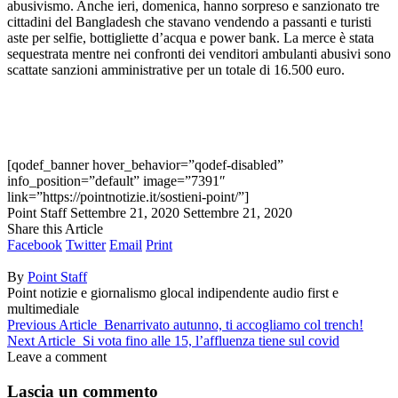
abusivismo. Anche ieri, domenica, hanno sorpreso e sanzionato tre
cittadini del Bangladesh che stavano vendendo a passanti e turisti
aste per selfie, bottigliette d’acqua e power bank. La merce è stata
sequestrata mentre nei confronti dei venditori ambulanti abusivi sono
scattate sanzioni amministrative per un totale di 16.500 euro.
[qodef_banner hover_behavior=”qodef-disabled”
info_position=”default” image=”7391″
link=”https://pointnotizie.it/sostieni-point/”]
Point Staff
Settembre 21, 2020
Settembre 21, 2020
Share this Article
Facebook
Twitter
Email
Print
By
Point Staff
Point notizie e giornalismo glocal indipendente audio first e
multimediale
Previous Article
Benarrivato autunno, ti accogliamo col trench!
Next Article
Si vota fino alle 15, l’affluenza tiene sul covid
Leave a comment
Lascia un commento