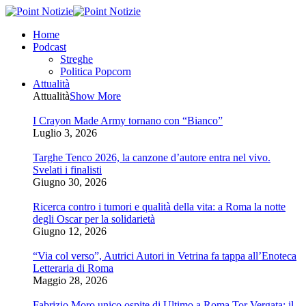
Home
Podcast
Streghe
Politica Popcorn
Attualità
Attualità
Show More
I Crayon Made Army tornano con “Bianco”
Luglio 3, 2026
Targhe Tenco 2026, la canzone d’autore entra nel vivo.
Svelati i finalisti
Giugno 30, 2026
Ricerca contro i tumori e qualità della vita: a Roma la notte
degli Oscar per la solidarietà
Giugno 12, 2026
“Via col verso”, Autrici Autori in Vetrina fa tappa all’Enoteca
Letteraria di Roma
Maggio 28, 2026
Fabrizio Moro unico ospite di Ultimo a Roma Tor Vergata: il