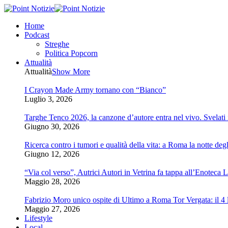
Home
Podcast
Streghe
Politica Popcorn
Attualità
Attualità
Show More
I Crayon Made Army tornano con “Bianco”
Luglio 3, 2026
Targhe Tenco 2026, la canzone d’autore entra nel vivo. Svelati i 
Giugno 30, 2026
Ricerca contro i tumori e qualità della vita: a Roma la notte degl
Giugno 12, 2026
“Via col verso”, Autrici Autori in Vetrina fa tappa all’Enoteca 
Maggio 28, 2026
Fabrizio Moro unico ospite di Ultimo a Roma Tor Vergata: il 4 l
Maggio 27, 2026
Lifestyle
Local