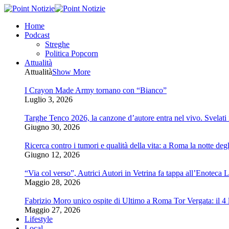
Home
Podcast
Streghe
Politica Popcorn
Attualità
Attualità
Show More
I Crayon Made Army tornano con “Bianco”
Luglio 3, 2026
Targhe Tenco 2026, la canzone d’autore entra nel vivo. Svelati i 
Giugno 30, 2026
Ricerca contro i tumori e qualità della vita: a Roma la notte degl
Giugno 12, 2026
“Via col verso”, Autrici Autori in Vetrina fa tappa all’Enoteca 
Maggio 28, 2026
Fabrizio Moro unico ospite di Ultimo a Roma Tor Vergata: il 4 l
Maggio 27, 2026
Lifestyle
Local