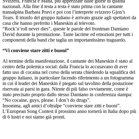
Svizzera, Francia e Malta, più apprezzate dalle giurie di qualità
nazionali. Alla fine il testa a testa è stato prima con la cantante
transalpina Barbara Pravi e poi con l’interprete svizzero Gjon’s
Tears. Il trionfo del gruppo italiano è arrivato grazie agli spettatori da
casa che hanno preferito i Maneskin al televoto.
“Rock’n’roll never dies”, queste le parole del frontman Damiano
David durante la premiazione. Tante lacrime ed emozioni per tutti i
componenti della band che taglia un importantissimo traguardo.
“Vi conviene stare zitti e buoni”
Al termine della manifestazione, il cantante dei Maneskin è stato al
centro della polemica social: dalla Francia lo accusavano di aver
fatto uso di cocaina nel corso della serata chiedendo la squalifica del
gruppo italiano, in particolare facendo riferimento a un fotogramma
in cui il leader dei Maneskin è piegato sul tavolino della postazione
riservata ai paesi in gara. Niente di più falso ovviamente, come è
stato precisato proprio dallo stesso Damiano in conferenza stampa:
“No cocaine, guys, please. I don’t do drugs”.
Insomma, agli amici d’oltralpe “conviene stare zitti e buoni”.
L’European Song Contest il prossimo anno tornerà in Italia dopo più
di 6 lustri e noi siamo già pronti.