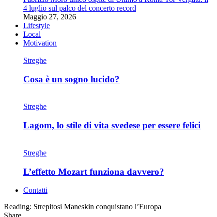
4 luglio sul palco del concerto record
Maggio 27, 2026
Lifestyle
Local
Motivation
Streghe
Cosa è un sogno lucido?
Streghe
Lagom, lo stile di vita svedese per essere felici
Streghe
L’effetto Mozart funziona davvero?
Contatti
Reading:
Strepitosi Maneskin conquistano l’Europa
Share