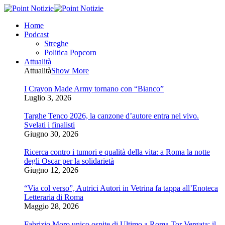
Home
Podcast
Streghe
Politica Popcorn
Attualità
Attualità
Show More
I Crayon Made Army tornano con “Bianco”
Luglio 3, 2026
Targhe Tenco 2026, la canzone d’autore entra nel vivo.
Svelati i finalisti
Giugno 30, 2026
Ricerca contro i tumori e qualità della vita: a Roma la notte
degli Oscar per la solidarietà
Giugno 12, 2026
“Via col verso”, Autrici Autori in Vetrina fa tappa all’Enoteca
Letteraria di Roma
Maggio 28, 2026
Fabrizio Moro unico ospite di Ultimo a Roma Tor Vergata: il