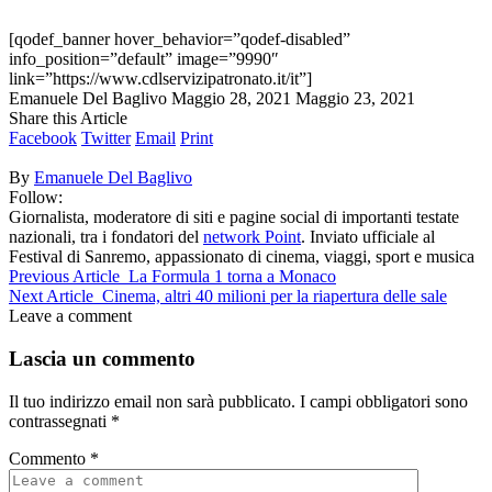
[qodef_banner hover_behavior=”qodef-disabled”
info_position=”default” image=”9990″
link=”https://www.cdlservizipatronato.it/it”]
Emanuele Del Baglivo
Maggio 28, 2021
Maggio 23, 2021
Share this Article
Facebook
Twitter
Email
Print
By
Emanuele Del Baglivo
Follow:
Giornalista, moderatore di siti e pagine social di importanti testate
nazionali, tra i fondatori del
network Point
. Inviato ufficiale al
Festival di Sanremo, appassionato di cinema, viaggi, sport e musica
Previous Article
La Formula 1 torna a Monaco
Next Article
Cinema, altri 40 milioni per la riapertura delle sale
Leave a comment
Lascia un commento
Il tuo indirizzo email non sarà pubblicato.
I campi obbligatori sono
contrassegnati
*
Commento
*