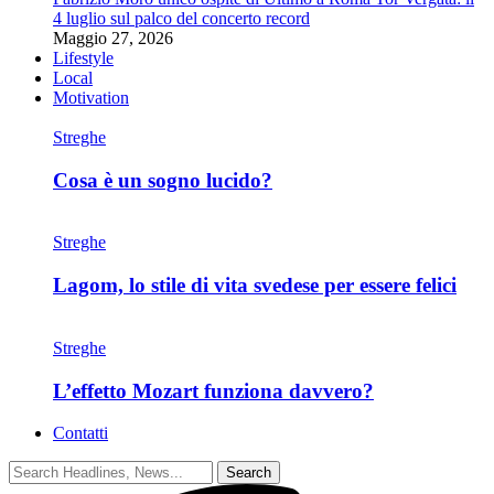
4 luglio sul palco del concerto record
Maggio 27, 2026
Lifestyle
Local
Motivation
Streghe
Cosa è un sogno lucido?
Streghe
Lagom, lo stile di vita svedese per essere felici
Streghe
L’effetto Mozart funziona davvero?
Contatti