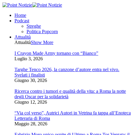
Home
Podcast
Streghe
Politica Popcorn
Attualità
Attualità
Show More
I Crayon Made Army tornano con “Bianco”
Luglio 3, 2026
Targhe Tenco 2026, la canzone d’autore entra nel vivo.
Svelati i finalisti
Giugno 30, 2026
Ricerca contro i tumori e qualità della vita: a Roma la notte
degli Oscar per la solidarietà
Giugno 12, 2026
“Via col verso”, Autrici Autori in Vetrina fa tappa all’Enoteca
Letteraria di Roma
Maggio 28, 2026
Fabrizio Moro unico ospite di Ultimo a Roma Tor Vergata: il