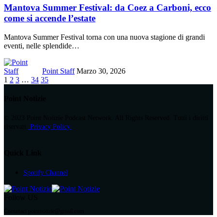
Mantova Summer Festival: da Coez a Carboni, ecco
come si accende l’estate
Mantova Summer Festival torna con una nuova stagione di grandi
eventi, nelle splendide
…
Point Staff
Marzo 30, 2026
1
2
3
…
34
35
Point Notizie
© 2023 Point Notizie Podcast Network. All Rights Reserved. Tutti i diritti
riservati.
Privacy Policy.
Quick Link
Spotify Channel
Follow US
Contattaci pointnotizie@gmail.com