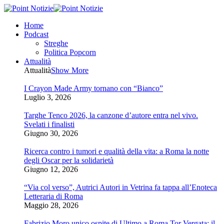
Home
Podcast
Streghe
Politica Popcorn
Attualità
Attualità
Show More
I Crayon Made Army tornano con “Bianco”
Luglio 3, 2026
Targhe Tenco 2026, la canzone d’autore entra nel vivo.
Svelati i finalisti
Giugno 30, 2026
Ricerca contro i tumori e qualità della vita: a Roma la notte
degli Oscar per la solidarietà
Giugno 12, 2026
“Via col verso”, Autrici Autori in Vetrina fa tappa all’Enoteca
Letteraria di Roma
Maggio 28, 2026
Fabrizio Moro unico ospite di Ultimo a Roma Tor Vergata: il