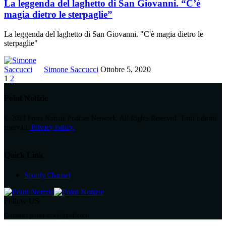
La leggenda del laghetto di San Giovanni. “C’è
magia dietro le sterpaglie”
La leggenda del laghetto di San Giovanni. "C'è magia dietro le
sterpaglie"
Simone Saccucci
Ottobre 5, 2020
1
2
Point Notizie
© 2023 Point Notizie Podcast Network. All Rights Reserved. Tutti i diritti
riservati.
Privacy Policy.
Quick Link
Spotify Channel
Follow US
Contattaci pointnotizie@gmail.com