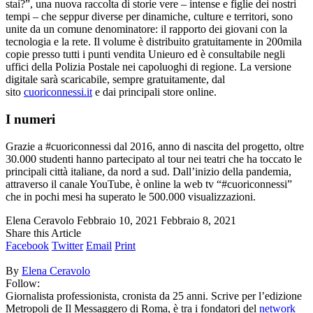
stai?”, una nuova raccolta di storie vere – intense e figlie dei nostri
tempi – che seppur diverse per dinamiche, culture e territori, sono
unite da un comune denominatore: il rapporto dei giovani con la
tecnologia e la rete. Il volume è distribuito gratuitamente in 200mila
copie presso tutti i punti vendita Unieuro ed è consultabile negli
uffici della Polizia Postale nei capoluoghi di regione. La versione
digitale sarà scaricabile, sempre gratuitamente, dal
sito
cuoriconnessi.it
e dai principali store online.
I numeri
Grazie a #cuoriconnessi dal 2016, anno di nascita del progetto, oltre
30.000 studenti hanno partecipato al tour nei teatri che ha toccato le
principali città italiane, da nord a sud. Dall’inizio della pandemia,
attraverso il canale YouTube, è online la web tv “#cuoriconnessi”
che in pochi mesi ha superato le 500.000 visualizzazioni.
Elena Ceravolo
Febbraio 10, 2021
Febbraio 8, 2021
Share this Article
Facebook
Twitter
Email
Print
By
Elena Ceravolo
Follow:
Giornalista professionista, cronista da 25 anni. Scrive per l’edizione
Metropoli de Il Messaggero di Roma, è tra i fondatori del
network