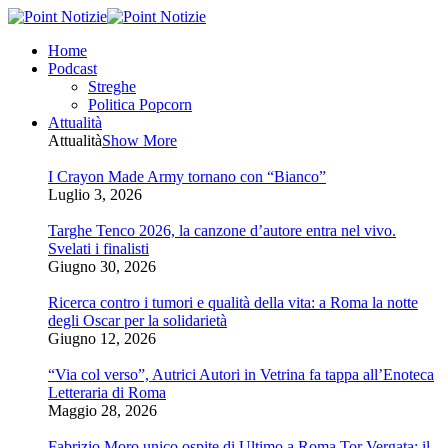
Home
Podcast
Streghe
Politica Popcorn
Attualità
Attualità
Show More
I Crayon Made Army tornano con “Bianco”
Luglio 3, 2026
Targhe Tenco 2026, la canzone d’autore entra nel vivo.
Svelati i finalisti
Giugno 30, 2026
Ricerca contro i tumori e qualità della vita: a Roma la notte
degli Oscar per la solidarietà
Giugno 12, 2026
“Via col verso”, Autrici Autori in Vetrina fa tappa all’Enoteca
Letteraria di Roma
Maggio 28, 2026
Fabrizio Moro unico ospite di Ultimo a Roma Tor Vergata: il