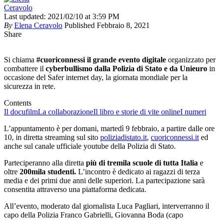
Last updated: 2021/02/10 at 3:59 PM
By
Elena Ceravolo
Published Febbraio 8, 2021
Share
Si chiama
#cuoriconnessi il grande evento digitale
organizzato per
combattere il
cyberbullismo dalla Polizia di Stato e da Unieuro
in
occasione del Safer internet day, la giornata mondiale per la
sicurezza in rete.
Contents
Il docufilm
La collaborazione
Il libro e storie di vite online
I numeri
L’appuntamento è per domani, martedì 9 febbraio, a partire dalle ore
10, in diretta streaming sul sito
poliziadistato.it
,
cuoriconnessi.it
ed
anche sul canale ufficiale youtube della Polizia di Stato.
Parteciperanno alla diretta
più di tremila scuole di tutta Italia
e
oltre
200mila studenti.
L’incontro è dedicato ai ragazzi di terza
media e dei primi due anni delle superiori. La partecipazione sarà
consentita attraverso una piattaforma dedicata.
All’evento, moderato dal giornalista Luca Pagliari, interverranno il
capo della Polizia Franco Gabrielli, Giovanna Boda (capo