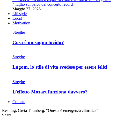
4 luglio sul palco del concerto record
Maggio 27, 2026
Lifestyle
Local
Motivation
Streghe
Cosa è un sogno lucido?
Streghe
Lagom, lo stile di vita svedese per essere felici
Streghe
L’effetto Mozart funziona davvero?
Contatti
Reading:
Greta Thunberg: “Questa è emergenza climatica”
Share