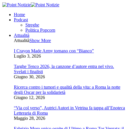
Home
Podcast
Streghe
Politica Popcorn
Attualità
Attualità
Show More
I Crayon Made Army tornano con “Bianco”
Luglio 3, 2026
Targhe Tenco 2026, la canzone d’autore entra nel vivo.
Svelati i finalisti
Giugno 30, 2026
Ricerca contro i tumori e qualità della vita: a Roma la notte
degli Oscar per la solidarietà
Giugno 12, 2026
“Via col verso”, Autrici Autori in Vetrina fa tappa all’Enoteca
Letteraria di Roma
Maggio 28, 2026
Fabrizio Moro unico ospite di Ultimo a Roma Tor Vergata: il