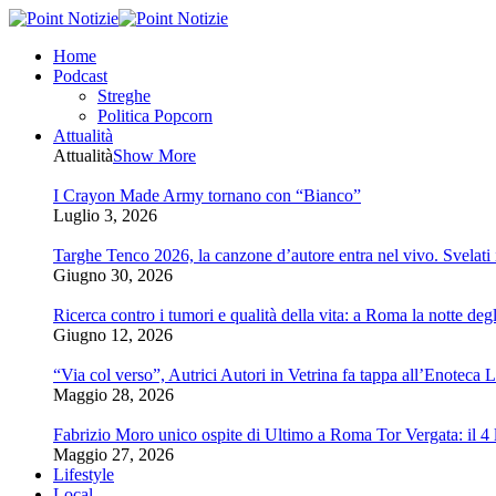
Home
Podcast
Streghe
Politica Popcorn
Attualità
Attualità
Show More
I Crayon Made Army tornano con “Bianco”
Luglio 3, 2026
Targhe Tenco 2026, la canzone d’autore entra nel vivo. Svelati i 
Giugno 30, 2026
Ricerca contro i tumori e qualità della vita: a Roma la notte degl
Giugno 12, 2026
“Via col verso”, Autrici Autori in Vetrina fa tappa all’Enoteca 
Maggio 28, 2026
Fabrizio Moro unico ospite di Ultimo a Roma Tor Vergata: il 4 l
Maggio 27, 2026
Lifestyle
Local