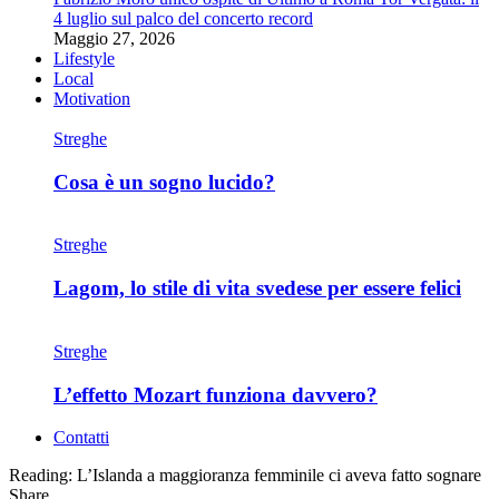
4 luglio sul palco del concerto record
Maggio 27, 2026
Lifestyle
Local
Motivation
Streghe
Cosa è un sogno lucido?
Streghe
Lagom, lo stile di vita svedese per essere felici
Streghe
L’effetto Mozart funziona davvero?
Contatti
Reading:
L’Islanda a maggioranza femminile ci aveva fatto sognare
Share