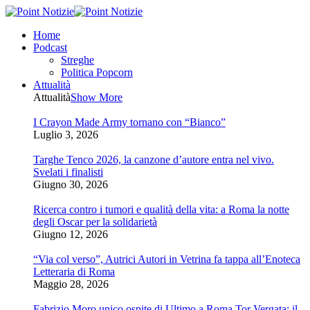
Home
Podcast
Streghe
Politica Popcorn
Attualità
Attualità
Show More
I Crayon Made Army tornano con “Bianco”
Luglio 3, 2026
Targhe Tenco 2026, la canzone d’autore entra nel vivo.
Svelati i finalisti
Giugno 30, 2026
Ricerca contro i tumori e qualità della vita: a Roma la notte
degli Oscar per la solidarietà
Giugno 12, 2026
“Via col verso”, Autrici Autori in Vetrina fa tappa all’Enoteca
Letteraria di Roma
Maggio 28, 2026
Fabrizio Moro unico ospite di Ultimo a Roma Tor Vergata: il