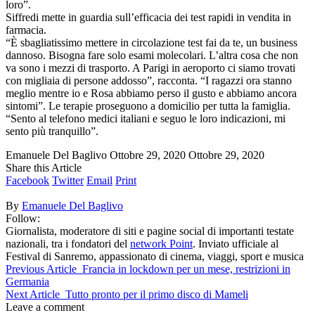
loro”.
Siffredi mette in guardia sull’efficacia dei test rapidi in vendita in
farmacia.
“È sbagliatissimo mettere in circolazione test fai da te, un business
dannoso. Bisogna fare solo esami molecolari. L’altra cosa che non
va sono i mezzi di trasporto. A Parigi in aeroporto ci siamo trovati
con migliaia di persone addosso”, racconta. “I ragazzi ora stanno
meglio mentre io e Rosa abbiamo perso il gusto e abbiamo ancora
sintomi”. Le terapie proseguono a domicilio per tutta la famiglia.
“Sento al telefono medici italiani e seguo le loro indicazioni, mi
sento più tranquillo”.
Emanuele Del Baglivo
Ottobre 29, 2020
Ottobre 29, 2020
Share this Article
Facebook
Twitter
Email
Print
By
Emanuele Del Baglivo
Follow:
Giornalista, moderatore di siti e pagine social di importanti testate
nazionali, tra i fondatori del
network Point
. Inviato ufficiale al
Festival di Sanremo, appassionato di cinema, viaggi, sport e musica
Previous Article
Francia in lockdown per un mese, restrizioni in
Germania
Next Article
Tutto pronto per il primo disco di Mameli
Leave a comment