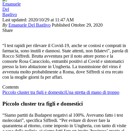
Last updated: 2020/10/29 at 11:47 AM
By
Emanuele Del Baglivo
Published Ottobre 29, 2020
Share
“I test rapidi per rilevare il Covid-19, anche se costosi e comprati in
farmacia, sono inutili e dannosi. State attenti, non fidatevi”, parola di
Rocco Siffredi. Brutta avventura per il noto attore porno e la
consorte Rosa Caracciolo, entrambi positivi al Covid e sintomatici
presso la loro abitazione in Ungheria. La trasmissione del virus è
avvenuta molto probabilmente a Roma, dove Siffredi si era recato
con la moglie giorni fa per affari.
Contents
Piccolo cluster tra figli e domestici
Una stretta di mano di troppo
Piccolo cluster tra figli e domestici
“Siamo partiti da Budapest negativi al 100%. Avevamo fatto i test
molecolari”, specifica Siffredi. “Per evitare di dover fare la
quarantena al ritorno, come imposto in Ungheria, con tanto di visite
a casa della polizia, ci siamo fatti fare un invito ‘business’ grazie al