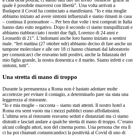
quale è possibile muoversi con libertà”. Una volta arrivati a
Budapest il Covid ha cominciato a manifestarsi. “Io e mia moglie
abbiamo iniziato ad avere sintomi influenzali e siamo rimasti in casa
– continua il pornoattore –. Per ben due volte i test comprati in Italia
hanno dato esito negativo. Dopo il secondo ci siamo tranquillizzati e
abbiamo riabbracciato i nostri due figli, Lorenzo di 24 anni e
Leonardo di 21”. L’indomani anche loro hanno iniziato a sentirsi
male. “Ieri mattina (27 ottobre ndr) abbiamo deciso di fare anche un
tampone molecolare e alle ore 18 ci hanno chiamati dal laboratorio
per comunicarci che eravamo tutti positivi, anche la fidanzata del
mio figlio grande, la nostra domestica e il marito. Siamo infetti e con
sintomi, tutti”.
Una stretta di mano di troppo
Durante la permanenza a Roma non è bastato adottare molte
accortezze per evitare il contagio, a determinarlo pare sia stata una
leggerezza al ristorante.
“Io e mia moglie – racconta – siamo stati attenti. Il nostro hotel a
Roma era semi vuoto ma i mezzi pubblici erano affollatissimi.
L’ultima sera al ristorante eravamo seduti e distanziati ma ci siamo
distratti e lasciati andare a qualche stretta di mano di troppo. C’erano
alcuni colleghi attori, non del cinema porno. Una persona che era lì
ci ha poi chiamati comunicandoci la positività al Covid di uno di