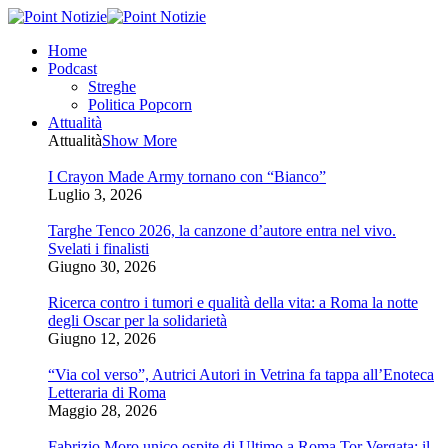
Home
Podcast
Streghe
Politica Popcorn
Attualità
Attualità
Show More
I Crayon Made Army tornano con “Bianco”
Luglio 3, 2026
Targhe Tenco 2026, la canzone d’autore entra nel vivo.
Svelati i finalisti
Giugno 30, 2026
Ricerca contro i tumori e qualità della vita: a Roma la notte
degli Oscar per la solidarietà
Giugno 12, 2026
“Via col verso”, Autrici Autori in Vetrina fa tappa all’Enoteca
Letteraria di Roma
Maggio 28, 2026
Fabrizio Moro unico ospite di Ultimo a Roma Tor Vergata: il