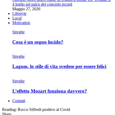
4 luglio sul palco del concerto record
Maggio 27, 2026
Lifestyle
Local
Motivation
Streghe
Cosa è un sogno lucido?
Streghe
Lagom, lo stile di vita svedese per essere felici
Streghe
L’effetto Mozart funziona davvero?
Contatti
Reading:
Rocco Siffredi positivo al Covid
Share