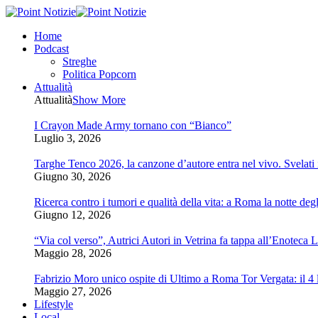
Home
Podcast
Streghe
Politica Popcorn
Attualità
Attualità
Show More
I Crayon Made Army tornano con “Bianco”
Luglio 3, 2026
Targhe Tenco 2026, la canzone d’autore entra nel vivo. Svelati i 
Giugno 30, 2026
Ricerca contro i tumori e qualità della vita: a Roma la notte degl
Giugno 12, 2026
“Via col verso”, Autrici Autori in Vetrina fa tappa all’Enoteca 
Maggio 28, 2026
Fabrizio Moro unico ospite di Ultimo a Roma Tor Vergata: il 4 l
Maggio 27, 2026
Lifestyle
Local