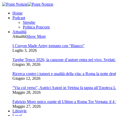
Home
Podcast
Streghe
Politica Popcorn
Attualità
Attualità
Show More
I Crayon Made Army tornano con “Bianco”
Luglio 3, 2026
Targhe Tenco 2026, la canzone d’autore entra nel vivo. Svelati i 
Giugno 30, 2026
Ricerca contro i tumori e qualità della vita: a Roma la notte degl
Giugno 12, 2026
“Via col verso”, Autrici Autori in Vetrina fa tappa all’Enoteca 
Maggio 28, 2026
Fabrizio Moro unico ospite di Ultimo a Roma Tor Vergata: il 4 l
Maggio 27, 2026
Lifestyle
Local