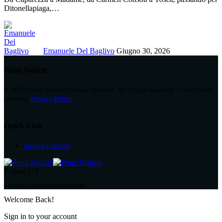
Ditonellapiaga,
…
Emanuele Del Baglivo
Giugno 30, 2026
Point Notizie
© 2023 Point Notizie Podcast Network. All Rights Reserved. Tutti i diritti
riservati.
Privacy Policy.
Quick Link
Spotify Channel
Follow US
Contattaci pointnotizie@gmail.com
Welcome Back!
Sign in to your account