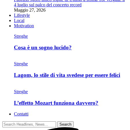
4 luglio sul palco del concerto record
Maggio 27, 2026
Lifestyle
Local
Motivation
Streghe
Cosa è un sogno lucido?
Streghe
Lagom, lo stile di vita svedese per essere felici
Streghe
L’effetto Mozart funziona davvero?
Contatti