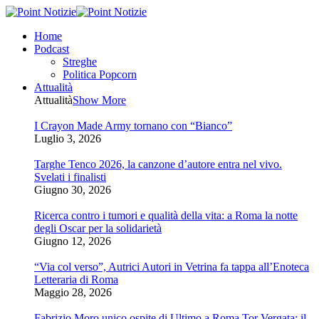
Home
Podcast
Streghe
Politica Popcorn
Attualità
Attualità
Show More
I Crayon Made Army tornano con “Bianco”
Luglio 3, 2026
Targhe Tenco 2026, la canzone d’autore entra nel vivo.
Svelati i finalisti
Giugno 30, 2026
Ricerca contro i tumori e qualità della vita: a Roma la notte
degli Oscar per la solidarietà
Giugno 12, 2026
“Via col verso”, Autrici Autori in Vetrina fa tappa all’Enoteca
Letteraria di Roma
Maggio 28, 2026
Fabrizio Moro unico ospite di Ultimo a Roma Tor Vergata: il