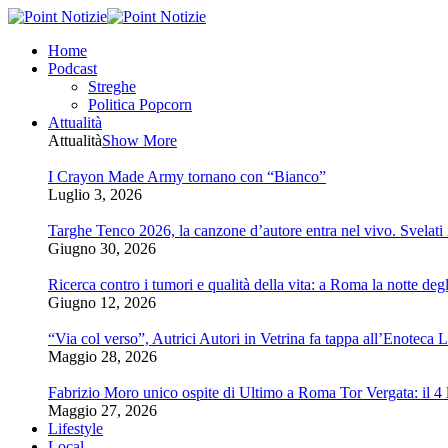
Home
Podcast
Streghe
Politica Popcorn
Attualità
Attualità
Show More
I Crayon Made Army tornano con “Bianco”
Luglio 3, 2026
Targhe Tenco 2026, la canzone d’autore entra nel vivo. Svelati i 
Giugno 30, 2026
Ricerca contro i tumori e qualità della vita: a Roma la notte degl
Giugno 12, 2026
“Via col verso”, Autrici Autori in Vetrina fa tappa all’Enoteca 
Maggio 28, 2026
Fabrizio Moro unico ospite di Ultimo a Roma Tor Vergata: il 4 l
Maggio 27, 2026
Lifestyle
Local