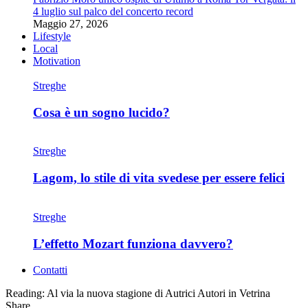
4 luglio sul palco del concerto record
Maggio 27, 2026
Lifestyle
Local
Motivation
Streghe
Cosa è un sogno lucido?
Streghe
Lagom, lo stile di vita svedese per essere felici
Streghe
L’effetto Mozart funziona davvero?
Contatti
Reading:
Al via la nuova stagione di Autrici Autori in Vetrina
Share