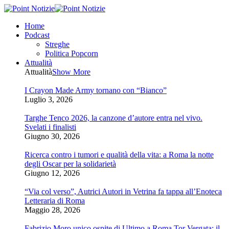
Home
Podcast
Streghe
Politica Popcorn
Attualità
Attualità
Show More
I Crayon Made Army tornano con “Bianco”
Luglio 3, 2026
Targhe Tenco 2026, la canzone d’autore entra nel vivo.
Svelati i finalisti
Giugno 30, 2026
Ricerca contro i tumori e qualità della vita: a Roma la notte
degli Oscar per la solidarietà
Giugno 12, 2026
“Via col verso”, Autrici Autori in Vetrina fa tappa all’Enoteca
Letteraria di Roma
Maggio 28, 2026
Fabrizio Moro unico ospite di Ultimo a Roma Tor Vergata: il