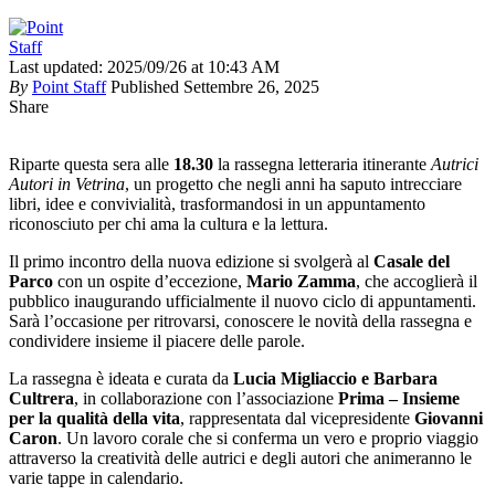
Last updated: 2025/09/26 at 10:43 AM
By
Point Staff
Published Settembre 26, 2025
Share
Riparte questa sera alle
18.30
la rassegna letteraria itinerante
Autrici
Autori in Vetrina
, un progetto che negli anni ha saputo intrecciare
libri, idee e convivialità, trasformandosi in un appuntamento
riconosciuto per chi ama la cultura e la lettura.
Il primo incontro della nuova edizione si svolgerà al
Casale del
Parco
con un ospite d’eccezione,
Mario Zamma
, che accoglierà il
pubblico inaugurando ufficialmente il nuovo ciclo di appuntamenti.
Sarà l’occasione per ritrovarsi, conoscere le novità della rassegna e
condividere insieme il piacere delle parole.
La rassegna è ideata e curata da
Lucia Migliaccio e Barbara
Cultrera
, in collaborazione con l’associazione
Prima – Insieme
per la qualità della vita
, rappresentata dal vicepresidente
Giovanni
Caron
. Un lavoro corale che si conferma un vero e proprio viaggio
attraverso la creatività delle autrici e degli autori che animeranno le
varie tappe in calendario.