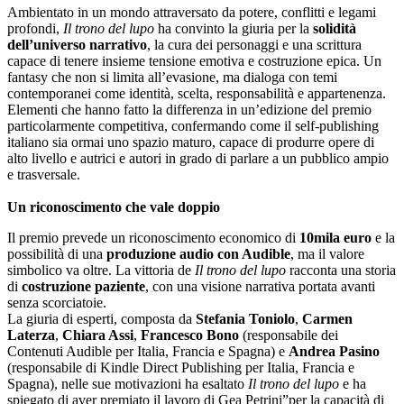
Ambientato in un mondo attraversato da potere, conflitti e legami
profondi,
Il trono del lupo
ha convinto la giuria per la
solidità
dell’universo narrativo
, la cura dei personaggi e una scrittura
capace di tenere insieme tensione emotiva e costruzione epica. Un
fantasy che non si limita all’evasione, ma dialoga con temi
contemporanei come identità, scelta, responsabilità e appartenenza.
Elementi che hanno fatto la differenza in un’edizione del premio
particolarmente competitiva, confermando come il self-publishing
italiano sia ormai uno spazio maturo, capace di produrre opere di
alto livello e autrici e autori in grado di parlare a un pubblico ampio
e trasversale.
Un riconoscimento che vale doppio
Il premio prevede un riconoscimento economico di
10mila euro
e la
possibilità di una
produzione audio con Audible
, ma il valore
simbolico va oltre. La vittoria de
Il trono del lupo
racconta una storia
di
costruzione paziente
, con una visione narrativa portata avanti
senza scorciatoie.
La giuria di esperti, composta da
Stefania Toniolo
,
Carmen
Laterza
,
Chiara Assi
,
Francesco Bono
(responsabile dei
Contenuti Audible per Italia, Francia e Spagna) e
Andrea Pasino
(responsabile di Kindle Direct Publishing per Italia, Francia e
Spagna), nelle sue motivazioni ha esaltato
Il trono del lupo
e ha
spiegato di aver premiato il lavoro di Gea Petrini”per la capacità di