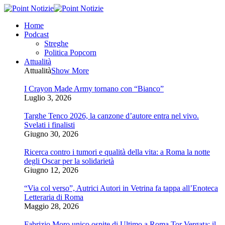
Home
Podcast
Streghe
Politica Popcorn
Attualità
Attualità
Show More
I Crayon Made Army tornano con “Bianco”
Luglio 3, 2026
Targhe Tenco 2026, la canzone d’autore entra nel vivo.
Svelati i finalisti
Giugno 30, 2026
Ricerca contro i tumori e qualità della vita: a Roma la notte
degli Oscar per la solidarietà
Giugno 12, 2026
“Via col verso”, Autrici Autori in Vetrina fa tappa all’Enoteca
Letteraria di Roma
Maggio 28, 2026
Fabrizio Moro unico ospite di Ultimo a Roma Tor Vergata: il