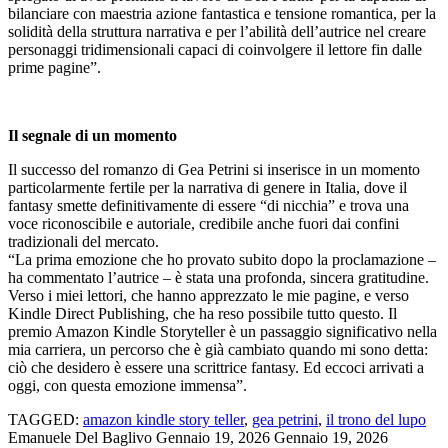
bilanciare con maestria azione fantastica e tensione romantica, per la
solidità della struttura narrativa e per l’abilità dell’autrice nel creare
personaggi tridimensionali capaci di coinvolgere il lettore fin dalle
prime pagine”.
Il segnale di un momento
Il successo del romanzo di Gea Petrini si inserisce in un momento
particolarmente fertile per la narrativa di genere in Italia, dove il
fantasy smette definitivamente di essere “di nicchia” e trova una
voce riconoscibile e autoriale, credibile anche fuori dai confini
tradizionali del mercato.
“La prima emozione che ho provato subito dopo la proclamazione –
ha commentato l’autrice – è stata una profonda, sincera gratitudine.
Verso i miei lettori, che hanno apprezzato le mie pagine, e verso
Kindle Direct Publishing, che ha reso possibile tutto questo. Il
premio Amazon Kindle Storyteller è un passaggio significativo nella
mia carriera, un percorso che è già cambiato quando mi sono detta:
ciò che desidero è essere una scrittrice fantasy. Ed eccoci arrivati a
oggi, con questa emozione immensa”.
TAGGED:
amazon kindle story teller
,
gea petrini
,
il trono del lupo
Emanuele Del Baglivo
Gennaio 19, 2026
Gennaio 19, 2026