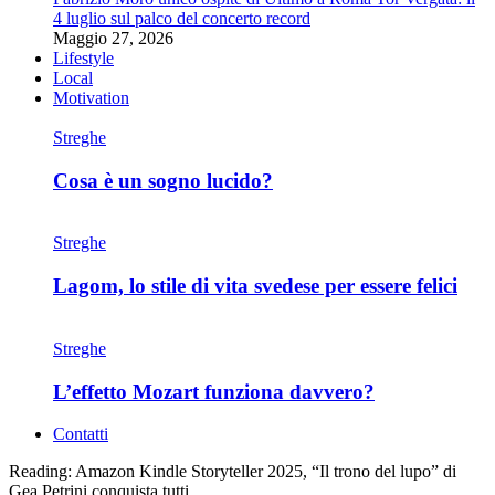
4 luglio sul palco del concerto record
Maggio 27, 2026
Lifestyle
Local
Motivation
Streghe
Cosa è un sogno lucido?
Streghe
Lagom, lo stile di vita svedese per essere felici
Streghe
L’effetto Mozart funziona davvero?
Contatti
Reading:
Amazon Kindle Storyteller 2025, “Il trono del lupo” di
Gea Petrini conquista tutti