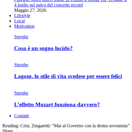
4 luglio sul palco del concerto record
Maggio 27, 2026
Lifestyle
Local
Motivation
Streghe
Cosa è un sogno lucido?
Streghe
Lagom, lo stile di vita svedese per essere felici
Streghe
L’effetto Mozart funziona davvero?
Contatti
Reading:
Crisi, Zingaretti: “Mai al Governo con la destra sovranista”
Share