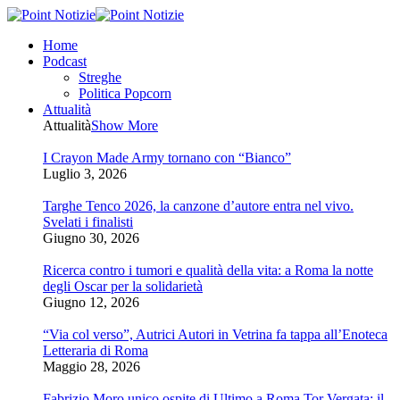
Home
Podcast
Streghe
Politica Popcorn
Attualità
Attualità
Show More
I Crayon Made Army tornano con “Bianco”
Luglio 3, 2026
Targhe Tenco 2026, la canzone d’autore entra nel vivo.
Svelati i finalisti
Giugno 30, 2026
Ricerca contro i tumori e qualità della vita: a Roma la notte
degli Oscar per la solidarietà
Giugno 12, 2026
“Via col verso”, Autrici Autori in Vetrina fa tappa all’Enoteca
Letteraria di Roma
Maggio 28, 2026
Fabrizio Moro unico ospite di Ultimo a Roma Tor Vergata: il