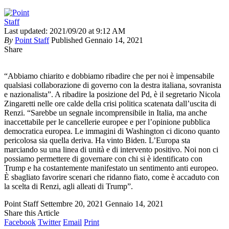
Last updated: 2021/09/20 at 9:12 AM
By
Point Staff
Published Gennaio 14, 2021
Share
“Abbiamo chiarito e dobbiamo ribadire che per noi è impensabile
qualsiasi collaborazione di governo con la destra italiana, sovranista
e nazionalista”. A ribadire la posizione del Pd, è il segretario Nicola
Zingaretti nelle ore calde della crisi politica scatenata dall’uscita di
Renzi. “Sarebbe un segnale incomprensibile in Italia, ma anche
inaccettabile per le cancellerie europee e per l’opinione pubblica
democratica europea. Le immagini di Washington ci dicono quanto
pericolosa sia quella deriva. Ha vinto Biden. L’Europa sta
marciando su una linea di unità e di intervento positivo. Noi non ci
possiamo permettere di governare con chi si è identificato con
Trump e ha costantemente manifestato un sentimento anti europeo.
È sbagliato favorire scenari che ridanno fiato, come è accaduto con
la scelta di Renzi, agli alleati di Trump”.
Point Staff
Settembre 20, 2021
Gennaio 14, 2021
Share this Article
Facebook
Twitter
Email
Print