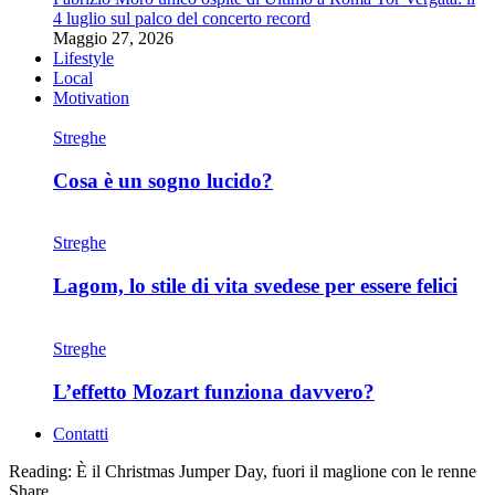
4 luglio sul palco del concerto record
Maggio 27, 2026
Lifestyle
Local
Motivation
Streghe
Cosa è un sogno lucido?
Streghe
Lagom, lo stile di vita svedese per essere felici
Streghe
L’effetto Mozart funziona davvero?
Contatti
Reading:
È il Christmas Jumper Day, fuori il maglione con le renne
Share