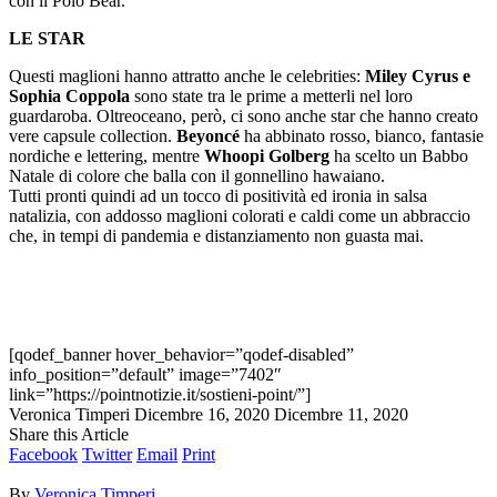
con il Polo Bear.
LE STAR
Questi maglioni hanno attratto anche le celebrities:
Miley Cyrus e
Sophia Coppola
sono state tra le prime a metterli nel loro
guardaroba. Oltreoceano, però, ci sono anche star che hanno creato
vere capsule collection.
Beyoncé
ha abbinato rosso, bianco, fantasie
nordiche e lettering, mentre
Whoopi Golberg
ha scelto un Babbo
Natale di colore che balla con il gonnellino hawaiano.
Tutti pronti quindi ad un tocco di positività ed ironia in salsa
natalizia, con addosso maglioni colorati e caldi come un abbraccio
che, in tempi di pandemia e distanziamento non guasta mai.
[qodef_banner hover_behavior=”qodef-disabled”
info_position=”default” image=”7402″
link=”https://pointnotizie.it/sostieni-point/”]
Veronica Timperi
Dicembre 16, 2020
Dicembre 11, 2020
Share this Article
Facebook
Twitter
Email
Print
By
Veronica Timperi