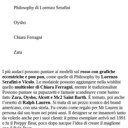
Philosophy di Lorenzo Serafini
Oysho
Chiara Ferragni
Zara
I più audaci possono puntare ai modelli sul
rosso con grafiche
eccentriche e pon pon
, come quelle di Philosophy by
Lorenzo
Serafini o Vicolo
. Le modaiole possono aggiungere nella wishlist
quello
multicolor di Chiara Ferragni
, mentre le tradizionaliste
Possono puntare su pupazzetti e fantasie scandinave come hanno
fatto
Zara, Oysho, Alcott e Mc2 Saint Barth
. È tornato, poi anche
l’orsetto di
Ralph Lauren
. Si tratta di un pezzo iconico del brand
americano, con una storia. Fu creato come regalo per Mr Lauren in
persona dal suo team nei primi anni. Il designer se ne innamorò tanto
da volerlo anche per i suoi clienti: il primo esemplare arrivò nel 1991
e fu il Preppy Bear, poco dopo nacque l’idea di creare il maglione