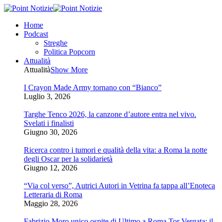
Home
Podcast
Streghe
Politica Popcorn
Attualità
Attualità
Show More
I Crayon Made Army tornano con “Bianco”
Luglio 3, 2026
Targhe Tenco 2026, la canzone d’autore entra nel vivo.
Svelati i finalisti
Giugno 30, 2026
Ricerca contro i tumori e qualità della vita: a Roma la notte
degli Oscar per la solidarietà
Giugno 12, 2026
“Via col verso”, Autrici Autori in Vetrina fa tappa all’Enoteca
Letteraria di Roma
Maggio 28, 2026
Fabrizio Moro unico ospite di Ultimo a Roma Tor Vergata: il