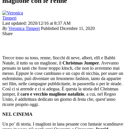
maglione con le renne
Last updated: 2020/12/16 at 8:37 AM
By
Veronica Timperi
Published Dicembre 11, 2020
Share
Trecce tono su tono, renne, fiocchi di neve, alberi, elfi e Babbi
Natale, il tutto su un maglione, il
Christmas Jumper
. Avevamo
pensato in tanti che fosse troppo kitsch, che non lo avremmo mai
messo. Eppure le cose cambiano e un capo di nicchia, per usare un
eufemismo, può diventare un fenomeno fashion, tanto da apparire
nei film, nelle campagne pubblicitarie, in passerella o per le strade.
Così ci si arrende e ci si adegua. È questa la storia del Christmas
jumper, il
caro e vecchio maglione natalizio
, a cui, nel Regno
Unito, è addirittura dedicato un giorno di festa che, quest’anno
ricorre proprio oggi.
NEL CINEMA
Un po’ di storia. I maglioni in lana pesante con fantasie scandinave