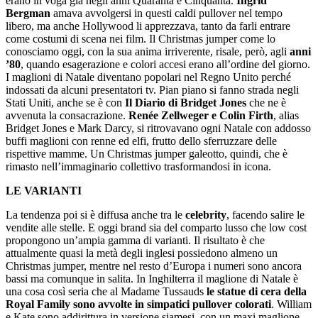
erano in voga già negli anni Quaranta e Cinquanta.
Ingrid
Bergman
amava avvolgersi in questi caldi pullover nel tempo
libero, ma anche Hollywood li apprezzava, tanto da farli entrare
come costumi di scena nei film. Il Christmas jumper come lo
conosciamo oggi, con la sua anima irriverente, risale, però, agli
anni
’80
, quando esagerazione e colori accesi erano all’ordine del giorno.
I maglioni di Natale diventano popolari nel Regno Unito perché
indossati da alcuni presentatori tv. Pian piano si fanno strada negli
Stati Uniti, anche se è con
Il Diario di Bridget Jones
che ne è
avvenuta la consacrazione.
Renée Zellweger e Colin Firth
, alias
Bridget Jones e Mark Darcy, si ritrovavano ogni Natale con addosso
buffi maglioni con renne ed elfi, frutto dello sferruzzare delle
rispettive mamme. Un Christmas jumper galeotto, quindi, che è
rimasto nell’immaginario collettivo trasformandosi in icona.
LE VARIANTI
La tendenza poi si è diffusa anche tra le
celebrity
, facendo salire le
vendite alle stelle. E oggi brand sia del comparto lusso che low cost
propongono un’ampia gamma di varianti. Il risultato è che
attualmente quasi la metà degli inglesi possiedono almeno un
Christmas jumper, mentre nel resto d’Europa i numeri sono ancora
bassi ma comunque in salita. In Inghilterra il maglione di Natale è
una cosa così seria che al Madame Tussauds
le statue di cera della
Royal Family sono avvolte in simpatici pullover colorati
. William
e Kate sono addirittura in versione siamesi, con un maxi maglione