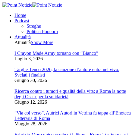
Home
Podcast
Streghe
Politica Popcorn
Attualità
Attualità
Show More
I Crayon Made Army tornano con “Bianco”
Luglio 3, 2026
Targhe Tenco 2026, la canzone d’autore entra nel vivo.
Svelati i finalisti
Giugno 30, 2026
Ricerca contro i tumori e qualità della vita: a Roma la notte
degli Oscar per la solidarietà
Giugno 12, 2026
“Via col verso”, Autrici Autori in Vetrina fa tappa all’Enoteca
Letteraria di Roma
Maggio 28, 2026
Fabrizio Moro unico ospite di Ultimo a Roma Tor Vergata: il