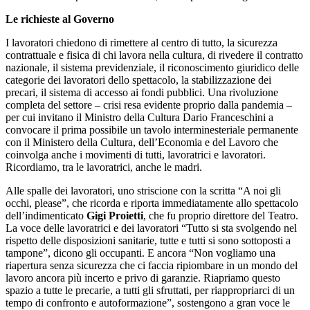
Le richieste al Governo
I lavoratori chiedono di rimettere al centro di tutto, la sicurezza
contrattuale e fisica di chi lavora nella cultura, di rivedere il contratto
nazionale, il sistema previdenziale, il riconoscimento giuridico delle
categorie dei lavoratori dello spettacolo, la stabilizzazione dei
precari, il sistema di accesso ai fondi pubblici. Una rivoluzione
completa del settore – crisi resa evidente proprio dalla pandemia –
per cui invitano il Ministro della Cultura Dario Franceschini a
convocare il prima possibile un tavolo interminesteriale permanente
con il Ministero della Cultura, dell’Economia e del Lavoro che
coinvolga anche i movimenti di tutti, lavoratrici e lavoratori.
Ricordiamo, tra le lavoratrici, anche le madri.
Alle spalle dei lavoratori, uno striscione con la scritta “A noi gli
occhi, please”, che ricorda e riporta immediatamente allo spettacolo
dell’indimenticato
Gigi Proietti
, che fu proprio direttore del Teatro.
La voce delle lavoratrici e dei lavoratori “Tutto si sta svolgendo nel
rispetto delle disposizioni sanitarie, tutte e tutti si sono sottoposti a
tampone”, dicono gli occupanti. E ancora “Non vogliamo una
riapertura senza sicurezza che ci faccia ripiombare in un mondo del
lavoro ancora più incerto e privo di garanzie. Riapriamo questo
spazio a tutte le precarie, a tutti gli sfruttati, per riappropriarci di un
tempo di confronto e autoformazione”, sostengono a gran voce le