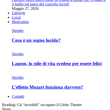
4 luglio sul palco del concerto record
Maggio 27, 2026
Lifestyle
Local
Motivation
Streghe
Cosa è un sogno lucido?
Streghe
Lagom, lo stile di vita svedese per essere felici
Streghe
L’effetto Mozart funziona davvero?
Contatti
Reading:
Gli “invisibili” occupano il Globe Theatre
Share