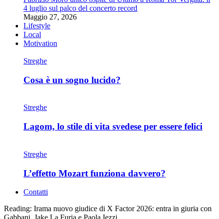
4 luglio sul palco del concerto record
Maggio 27, 2026
Lifestyle
Local
Motivation
Streghe
Cosa è un sogno lucido?
Streghe
Lagom, lo stile di vita svedese per essere felici
Streghe
L’effetto Mozart funziona davvero?
Contatti
Reading:
Irama nuovo giudice di X Factor 2026: entra in giuria con
Gabbani, Jake La Furia e Paola Iezzi