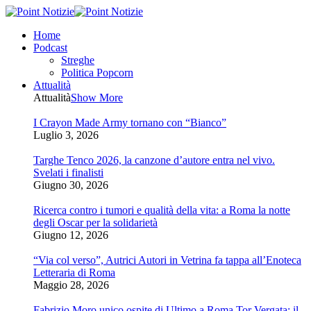
Home
Podcast
Streghe
Politica Popcorn
Attualità
Attualità
Show More
I Crayon Made Army tornano con “Bianco”
Luglio 3, 2026
Targhe Tenco 2026, la canzone d’autore entra nel vivo.
Svelati i finalisti
Giugno 30, 2026
Ricerca contro i tumori e qualità della vita: a Roma la notte
degli Oscar per la solidarietà
Giugno 12, 2026
“Via col verso”, Autrici Autori in Vetrina fa tappa all’Enoteca
Letteraria di Roma
Maggio 28, 2026
Fabrizio Moro unico ospite di Ultimo a Roma Tor Vergata: il