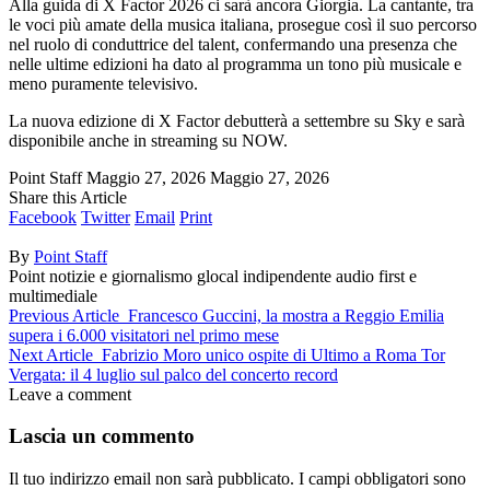
Alla guida di X Factor 2026 ci sarà ancora Giorgia. La cantante, tra
le voci più amate della musica italiana, prosegue così il suo percorso
nel ruolo di conduttrice del talent, confermando una presenza che
nelle ultime edizioni ha dato al programma un tono più musicale e
meno puramente televisivo.
La nuova edizione di X Factor debutterà a settembre su Sky e sarà
disponibile anche in streaming su NOW.
Point Staff
Maggio 27, 2026
Maggio 27, 2026
Share this Article
Facebook
Twitter
Email
Print
By
Point Staff
Point notizie e giornalismo glocal indipendente audio first e
multimediale
Previous Article
Francesco Guccini, la mostra a Reggio Emilia
supera i 6.000 visitatori nel primo mese
Next Article
Fabrizio Moro unico ospite di Ultimo a Roma Tor
Vergata: il 4 luglio sul palco del concerto record
Leave a comment
Lascia un commento
Il tuo indirizzo email non sarà pubblicato.
I campi obbligatori sono