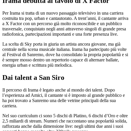
Irama debutta al tavolo di X Factor
Per Irama si tratta di un nuovo passaggio televisivo in una carriera
costruita tra pop, urban e cantautorato. A trent’anni, il cantante arriva
a X Factor con un percorso già molto riconoscibile e un pubblico
trasversale, conquistato negli anni attraverso singoli di grande presa
radiofonica, partecipazioni importanti e una forte presenza live.
La scelta di Sky porta in giuria un artista ancora giovane, ma già
centrale nella scena musicale italiana. Irama ha partecipato più volte
al Festival di Sanremo, dove ha consolidato la propria popolarità e si
è sempre mosso dentro un repertorio capace di alternare ballate,
energia urban e scrittura più melodica.
Dai talent a San Siro
Il percorso di Irama è legato anche al mondo dei talent. Dopo
l’esperienza ad Amici, il cantante si è imposto al grande pubblico e
ha poi trovato a Sanremo una delle vetrine principali della sua
carriera.
Nel suo curriculum ci sono 5 dischi di Platino, 6 dischi d’Oro e oltre
2,5 miliardi di stream. Numeri che raccontano una popolarità solida,
rafforzata anche dalla dimensione live: negli ultimi due anni i suoi