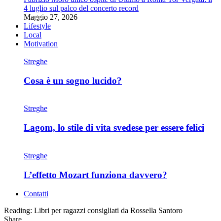
4 luglio sul palco del concerto record
Maggio 27, 2026
Lifestyle
Local
Motivation
Streghe
Cosa è un sogno lucido?
Streghe
Lagom, lo stile di vita svedese per essere felici
Streghe
L’effetto Mozart funziona davvero?
Contatti
Reading:
Libri per ragazzi consigliati da Rossella Santoro
Share