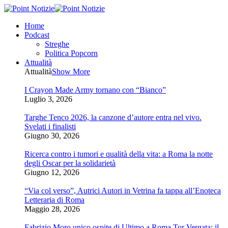
Home
Podcast
Streghe
Politica Popcorn
Attualità
Attualità
Show More
I Crayon Made Army tornano con “Bianco”
Luglio 3, 2026
Targhe Tenco 2026, la canzone d’autore entra nel vivo.
Svelati i finalisti
Giugno 30, 2026
Ricerca contro i tumori e qualità della vita: a Roma la notte
degli Oscar per la solidarietà
Giugno 12, 2026
“Via col verso”, Autrici Autori in Vetrina fa tappa all’Enoteca
Letteraria di Roma
Maggio 28, 2026
Fabrizio Moro unico ospite di Ultimo a Roma Tor Vergata: il