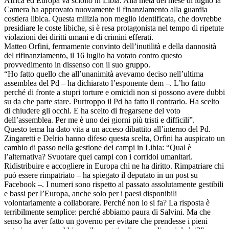
Africa ed Europa va sciolto in Libia. Alla metà del mese di luglio la
Camera ha approvato nuovamente il finanziamento alla guardia
costiera libica. Questa milizia non meglio identificata, che dovrebbe
presidiare le coste libiche, si è resa protagonista nel tempo di ripetute
violazioni dei diritti umani e di crimini efferati.
Matteo Orfini, fermamente convinto dell’inutilità e della dannosità
del rifinanziamento, il 16 luglio ha votato contro questo
provvedimento in dissenso con il suo gruppo.
“Ho fatto quello che all’unanimità avevamo deciso nell’ultima
assemblea del Pd – ha dichiarato l’esponente dem –. L’ho fatto
perché di fronte a stupri torture e omicidi non si possono avere dubbi
su da che parte stare. Purtroppo il Pd ha fatto il contrario. Ha scelto
di chiudere gli occhi. E ha scelto di fregarsene del voto
dell’assemblea. Per me è uno dei giorni più tristi e difficili”.
Questo tema ha dato vita a un acceso dibattito all’interno del Pd.
Zingaretti e Delrio hanno difeso questa scelta, Orfini ha auspicato un
cambio di passo nella gestione dei campi in Libia: “Qual è
l’alternativa? Svuotare quei campi con i corridoi umanitari.
Ridistribuire e accogliere in Europa chi ne ha diritto. Rimpatriare chi
può essere rimpatriato – ha spiegato il deputato in un post su
Facebook –. I numeri sono rispetto al passato assolutamente gestibili
e bassi per l’Europa, anche solo per i paesi disponibili
volontariamente a collaborare. Perché non lo si fa? La risposta è
terribilmente semplice: perché abbiamo paura di Salvini. Ma che
senso ha aver fatto un governo per evitare che prendesse i pieni