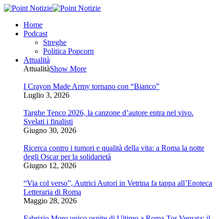
Home
Podcast
Streghe
Politica Popcorn
Attualità
Attualità
Show More
I Crayon Made Army tornano con “Bianco”
Luglio 3, 2026
Targhe Tenco 2026, la canzone d’autore entra nel vivo.
Svelati i finalisti
Giugno 30, 2026
Ricerca contro i tumori e qualità della vita: a Roma la notte
degli Oscar per la solidarietà
Giugno 12, 2026
“Via col verso”, Autrici Autori in Vetrina fa tappa all’Enoteca
Letteraria di Roma
Maggio 28, 2026
Fabrizio Moro unico ospite di Ultimo a Roma Tor Vergata: il