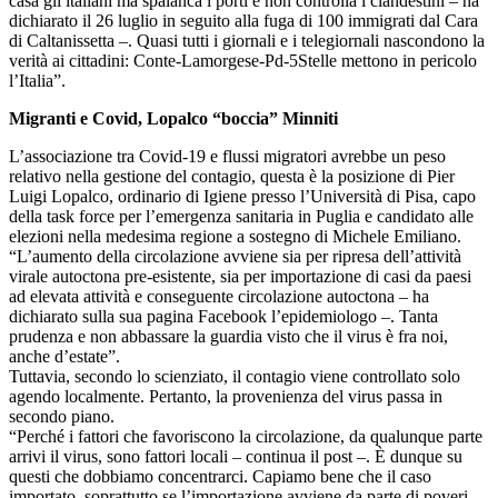
casa gli italiani ma spalanca i porti e non controlla i clandestini – ha
dichiarato il 26 luglio in seguito alla fuga di 100 immigrati dal Cara
di Caltanissetta –. Quasi tutti i giornali e i telegiornali nascondono la
verità ai cittadini: Conte-Lamorgese-Pd-5Stelle mettono in pericolo
l’Italia”.
Migranti e Covid, Lopalco “boccia” Minniti
L’associazione tra Covid-19 e flussi migratori avrebbe un peso
relativo nella gestione del contagio, questa è la posizione di Pier
Luigi Lopalco, ordinario di Igiene presso l’Università di Pisa, capo
della task force per l’emergenza sanitaria in Puglia e candidato alle
elezioni nella medesima regione a sostegno di Michele Emiliano.
“L’aumento della circolazione avviene sia per ripresa dell’attività
virale autoctona pre-esistente, sia per importazione di casi da paesi
ad elevata attività e conseguente circolazione autoctona – ha
dichiarato sulla sua pagina Facebook l’epidemiologo –. Tanta
prudenza e non abbassare la guardia visto che il virus è fra noi,
anche d’estate”.
Tuttavia, secondo lo scienziato, il contagio viene controllato solo
agendo localmente. Pertanto, la provenienza del virus passa in
secondo piano.
“Perché i fattori che favoriscono la circolazione, da qualunque parte
arrivi il virus, sono fattori locali – continua il post –. È dunque su
questi che dobbiamo concentrarci. Capiamo bene che il caso
importato, soprattutto se l’importazione avviene da parte di poveri