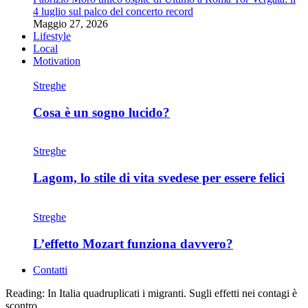
4 luglio sul palco del concerto record
Maggio 27, 2026
Lifestyle
Local
Motivation
Streghe
Cosa è un sogno lucido?
Streghe
Lagom, lo stile di vita svedese per essere felici
Streghe
L’effetto Mozart funziona davvero?
Contatti
Reading:
In Italia quadruplicati i migranti. Sugli effetti nei contagi è
scontro