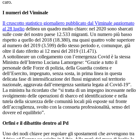
caro.
I numeri del Viminale
Il cruscotto statistico giornaliero pubblicato dal Viminale aggiornato
al 28 luglio
delinea un quadro molto chiaro: nel 2020 sono sbarcati
sulle coste del nostro paese 12.533 migranti. Un numero più basso
rispetto a quello del 2018 (18.380), ma quasi quattro volte superiore
al numero del 2019 (3.599) dello stesso periodo e, comunque, già
oltre il dato riferito ai 12 mesi del 2019 (11.471).
A sottolineare un collegamento con l’emergenza Covid è la stessa
Ministra dell’Interno Luciana Lamorgese: “Grazie a tutto il
personale delle Forze di polizia, della Guardia costiera e
dell’Esercito, impegnato, senza sosta, in prima linea in questa
delicata fase di intensificazione dei flussi migratori sul territorio
nazionale, aggravata dall’emergenza sanitaria legata al Covid-19”.
La ministra ha ricordato che “si tratta di un impegno incessante nello
svolgimento delle operazioni di sbarco ed identificazione e nella
tutela della sicurezza delle comunità locali più esposte sul fronte
dell’accoglienza, svolto con la consueta professionalità, senso del
dovere ed equilibrio”.
Orfini e il dibattito dentro al Pd
Uno dei nodi chiave per regolare gli spostamenti che avvengono tra