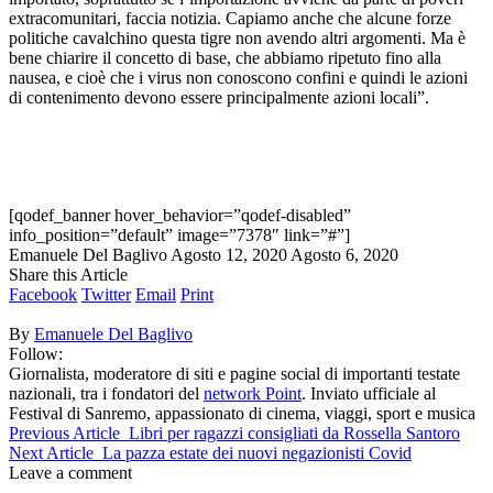
extracomunitari, faccia notizia. Capiamo anche che alcune forze
politiche cavalchino questa tigre non avendo altri argomenti. Ma è
bene chiarire il concetto di base, che abbiamo ripetuto fino alla
nausea, e cioè che i virus non conoscono confini e quindi le azioni
di contenimento devono essere principalmente azioni locali”.
[qodef_banner hover_behavior=”qodef-disabled”
info_position=”default” image=”7378″ link=”#”]
Emanuele Del Baglivo
Agosto 12, 2020
Agosto 6, 2020
Share this Article
Facebook
Twitter
Email
Print
By
Emanuele Del Baglivo
Follow:
Giornalista, moderatore di siti e pagine social di importanti testate
nazionali, tra i fondatori del
network Point
. Inviato ufficiale al
Festival di Sanremo, appassionato di cinema, viaggi, sport e musica
Previous Article
Libri per ragazzi consigliati da Rossella Santoro
Next Article
La pazza estate dei nuovi negazionisti Covid
Leave a comment