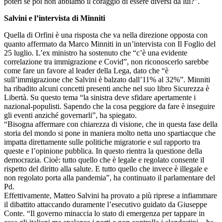
poteri se poi non abbiamo il coraggio di essere diversi da lui?”.
Salvini e l’intervista di Minniti
Quella di Orfini è una risposta che va nella direzione opposta con
quanto affermato da Marco Minniti in un’intervista con Il Foglio del
25 luglio. L’ex ministro ha sostenuto che “c’è una evidente
correlazione tra immigrazione e Covid”, non riconoscerlo sarebbe
come fare un favore al leader della Lega, dato che “è
sull’immigrazione che Salvini è balzato dall’11% al 32%”. Minniti
ha ribadito alcuni concetti presenti anche nel suo libro Sicurezza è
Libertà. Su questo tema “la sinistra deve sfidare apertamente i
nazional-populisti. Sapendo che la cosa peggiore da fare è inseguire
gli eventi anziché governarli”, ha spiegato.
“Bisogna affermare con chiarezza di visione, che in questa fase della
storia del mondo si pone in maniera molto netta uno spartiacque che
impatta direttamente sulle politiche migratorie e sul rapporto tra
queste e l’opinione pubblica. In questo rientra la questione della
democrazia. Cioè: tutto quello che è legale e regolato consente il
rispetto del diritto alla salute. E tutto quello che invece è illegale e
non regolato porta alla pandemia”, ha continuato il parlamentare del
Pd.
Effettivamente, Matteo Salvini ha provato a più riprese a infiammare
il dibattito attaccando duramente l’esecutivo guidato da Giuseppe
Conte. “Il governo minaccia lo stato di emergenza per tappare in