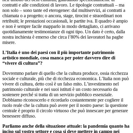
contratti e alle condizioni di lavoro. Le tipologie contrattuali – ma
non solo – sono tante ed eterogenee: dal multiservizi, ai contratti a
chiamata o a progetto; o ancora, stage, tirocini e straordinari non
retribuiti; le prestazioni occasionali, le partite iva. Il quadro è ampio
e non è sempre facile mapparlo in modo dettagliato, ci arrivano
quotidianamente testimonianze di ogni tipo. Un dato è certo, dalla
nostra inchiesta è emerso che circa l’80% dei lavoratori ha paghe
misere.
L’Italia è uno dei paesi con il più importante patrimonio
artistico mondiale, cosa manca per poter davvero dire di
“vivere di cultura”?
Dovremmo parlare di quello che la cultura produce, ossia ricchezza
sociale e culturale, più che di ricchezza economica. L’Italia non può
vivere di cultura, detto così è un falso mito. L’investimento nel
patrimonio culturale e nei suoi istituti è un costo necessario da
sostenere perché si tratta di un servizio pubblico essenziale.
Dobbiamo riconoscerlo e ricordarlo costantemente per cogliere il
ruolo reale che la cultura può avere per il nostro paese: la questione
centrale è proprio il circolo virtuoso che può innescare per generare
benessere diffuso.
Parliamo anche della situazione attuale: la pandemia quanto ha
inciso sul vostro settore e cosa si deve mettere in campo nei