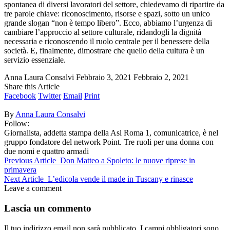
spontanea di diversi lavoratori del settore, chiedevamo di ripartire da
tre parole chiave: riconoscimento, risorse e spazi, sotto un unico
grande slogan “non è tempo libero”. Ecco, abbiamo l’urgenza di
cambiare l’approccio al settore culturale, ridandogli la dignità
necessaria e riconoscendo il ruolo centrale per il benessere della
società. E, finalmente, dimostrare che quello della cultura è un
servizio essenziale.
Anna Laura Consalvi
Febbraio 3, 2021
Febbraio 2, 2021
Share this Article
Facebook
Twitter
Email
Print
By
Anna Laura Consalvi
Follow:
Giornalista, addetta stampa della Asl Roma 1, comunicatrice, è nel
gruppo fondatore del network Point. Tre ruoli per una donna con
due nomi e quattro armadi
Previous Article
Don Matteo a Spoleto: le nuove riprese in
primavera
Next Article
L’edicola vende il made in Tuscany e rinasce
Leave a comment
Lascia un commento
Il tuo indirizzo email non sarà pubblicato.
I campi obbligatori sono