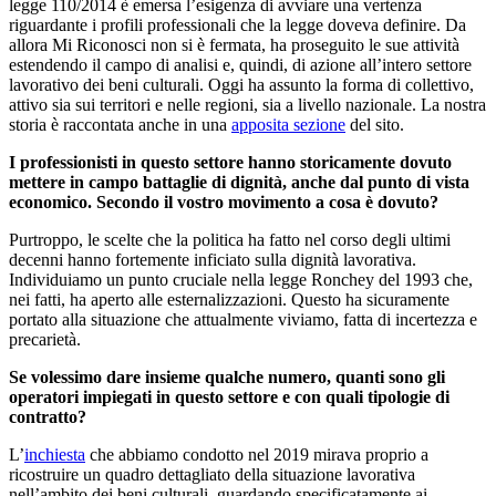
legge 110/2014 è emersa l’esigenza di avviare una vertenza
riguardante i profili professionali che la legge doveva definire. Da
allora Mi Riconosci non si è fermata, ha proseguito le sue attività
estendendo il campo di analisi e, quindi, di azione all’intero settore
lavorativo dei beni culturali. Oggi ha assunto la forma di collettivo,
attivo sia sui territori e nelle regioni, sia a livello nazionale. La nostra
storia è raccontata anche in una
apposita sezione
del sito.
I professionisti in questo settore hanno storicamente dovuto
mettere in campo battaglie di dignità, anche dal punto di vista
economico. Secondo il vostro movimento a cosa è dovuto?
Purtroppo, le scelte che la politica ha fatto nel corso degli ultimi
decenni hanno fortemente inficiato sulla dignità lavorativa.
Individuiamo un punto cruciale nella legge Ronchey del 1993 che,
nei fatti, ha aperto alle esternalizzazioni. Questo ha sicuramente
portato alla situazione che attualmente viviamo, fatta di incertezza e
precarietà.
Se volessimo dare insieme qualche numero, quanti sono gli
operatori impiegati in questo settore e con quali tipologie di
contratto?
L’
inchiesta
che abbiamo condotto nel 2019 mirava proprio a
ricostruire un quadro dettagliato della situazione lavorativa
nell’ambito dei beni culturali, guardando specificatamente ai