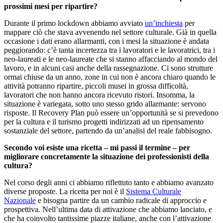
prossimi mesi per ripartire?
Durante il primo lockdown abbiamo avviato
un’inchiesta
per
mappare ciò che stava avvenendo nel settore culturale. Già in quella
occasione i dati erano allarmanti, con i mesi la situazione è andata
peggiorando: c’è tanta incertezza tra i lavoratori e le lavoratrici, tra i
neo-laureati e le neo-laureate che si stanno affacciando al mondo del
lavoro, e in alcuni casi anche della rassegnazione. Ci sono strutture
ormai chiuse da un anno, zone in cui non è ancora chiaro quando le
attività potranno ripartire, piccoli musei in grossa difficoltà,
lavoratori che non hanno ancora ricevuto ristori. Insomma, la
situazione è variegata, sotto uno stesso grido allarmante: servono
risposte. Il Recovery Plan può essere un’opportunità se si prevedono
per la cultura e il turismo progetti indirizzati ad un ripensamento
sostanziale del settore, partendo da un’analisi del reale fabbisogno.
Secondo voi esiste una ricetta – mi passi il termine – per
migliorare concretamente la situazione dei professionisti della
cultura?
Nel corso degli anni ci abbiamo riflettuto tanto e abbiamo avanzato
diverse proposte. La ricetta per noi è il
Sistema Culturale
Nazionale
e bisogna partire da un cambio radicale di approccio e
prospettiva. Nell’ultima data di attivazione che abbiamo lanciato, e
che ha coinvolto tantissime piazze italiane, anche con l’attivazione