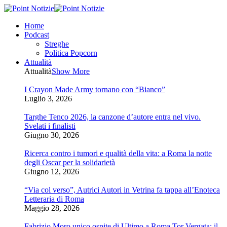
Home
Podcast
Streghe
Politica Popcorn
Attualità
Attualità
Show More
I Crayon Made Army tornano con “Bianco”
Luglio 3, 2026
Targhe Tenco 2026, la canzone d’autore entra nel vivo.
Svelati i finalisti
Giugno 30, 2026
Ricerca contro i tumori e qualità della vita: a Roma la notte
degli Oscar per la solidarietà
Giugno 12, 2026
“Via col verso”, Autrici Autori in Vetrina fa tappa all’Enoteca
Letteraria di Roma
Maggio 28, 2026
Fabrizio Moro unico ospite di Ultimo a Roma Tor Vergata: il