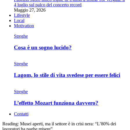
4 luglio sul palco del concerto record
Maggio 27, 2026
Lifestyle
Local
Motivation
Streghe
Cosa è un sogno lucido?
Streghe
Lagom, lo stile di vita svedese per essere felici
Streghe
L’effetto Mozart funziona davvero?
Contatti
Reading:
Musei aperti, ma il settore è in crisi nera: “L’80% dei
lavoratori ha paghe misere”