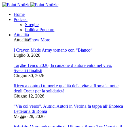
Home
Podcast
Streghe
Politica Popcorn
Attualità
Attualità
Show More
I Crayon Made Army tornano con “Bianco”
Luglio 3, 2026
Targhe Tenco 2026, la canzone d’autore entra nel vivo.
Svelati i finalisti
Giugno 30, 2026
Ricerca contro i tumori e qualità della vita: a Roma la notte
degli Oscar per la solidarietà
Giugno 12, 2026
“Via col verso”, Autrici Autori in Vetrina fa tappa all’Enoteca
Letteraria di Roma
Maggio 28, 2026
Fabrizio Moro unico ospite di Ultimo a Roma Tor Vergata: il