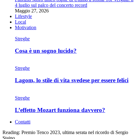
4 luglio sul palco del concerto record
Maggio 27, 2026
Lifestyle
Local
Motivation
Streghe
Cosa è un sogno lucido?
Streghe
Lagom, lo stile di vita svedese per essere felici
Streghe
L’effetto Mozart funziona davvero?
Contatti
Reading:
Premio Tenco 2023, ultima serata nel ricordo di Sergio
Staino