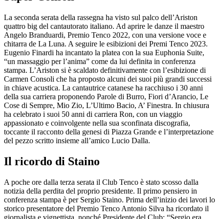
La seconda serata della rassegna ha visto sul palco dell’Ariston
quattro big del cantautorato italiano. Ad aprire le danze il maestro
Angelo Branduardi, Premio Tenco 2022, con una versione voce e
chitarra de La Luna. A seguire le esibizioni dei Premi Tenco 2023.
Eugenio Finardi ha incantato la platea con la sua Euphonia Suite,
“un massaggio per l’anima” come da lui definita in conferenza
stampa. L’Ariston si è scaldato definitivamente con l’esibizione di
Carmen Consoli che ha proposto alcuni dei suoi più grandi successi
in chiave acustica. La cantautrice catanese ha racchiuso i 30 anni
della sua carriera proponendo Parole di Burro, Fiori d’Arancio, Le
Cose di Sempre, Mio Zio, L’Ultimo Bacio, A’ Finestra. In chiusura
ha celebrato i suoi 50 anni di carriera Ron, con un viaggio
appassionato e coinvolgente nella sua sconfinata discografia,
toccante il racconto della genesi di Piazza Grande e l’interpretazione
del pezzo scritto insieme all’amico Lucio Dalla.
Il ricordo di Staino
A poche ore dalla terza serata il Club Tenco è stato scosso dalla
notizia della perdita del proprio presidente. Il primo pensiero in
conferenza stampa è per Sergio Staino. Prima dell’inizio dei lavori lo
storico presentatore del Premio Tenco Antonio Silva ha ricordato il
giornalista e vignettista, nonché Presidente del Club: “Sergio era