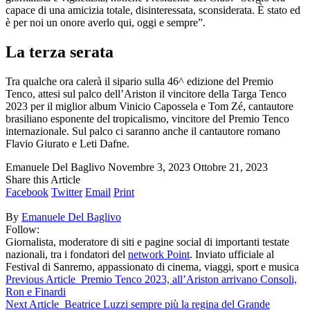
capace di una amicizia totale, disinteressata, sconsiderata. È stato ed
è per noi un onore averlo qui, oggi e sempre”.
La terza serata
Tra qualche ora calerà il sipario sulla 46^ edizione del Premio
Tenco, attesi sul palco dell’Ariston il vincitore della Targa Tenco
2023 per il miglior album Vinicio Capossela e Tom Zé, cantautore
brasiliano esponente del tropicalismo, vincitore del Premio Tenco
internazionale. Sul palco ci saranno anche il cantautore romano
Flavio Giurato e Leti Dafne.
Emanuele Del Baglivo
Novembre 3, 2023
Ottobre 21, 2023
Share this Article
Facebook
Twitter
Email
Print
By
Emanuele Del Baglivo
Follow:
Giornalista, moderatore di siti e pagine social di importanti testate
nazionali, tra i fondatori del
network Point
. Inviato ufficiale al
Festival di Sanremo, appassionato di cinema, viaggi, sport e musica
Previous Article
Premio Tenco 2023, all’Ariston arrivano Consoli,
Ron e Finardi
Next Article
Beatrice Luzzi sempre più la regina del Grande