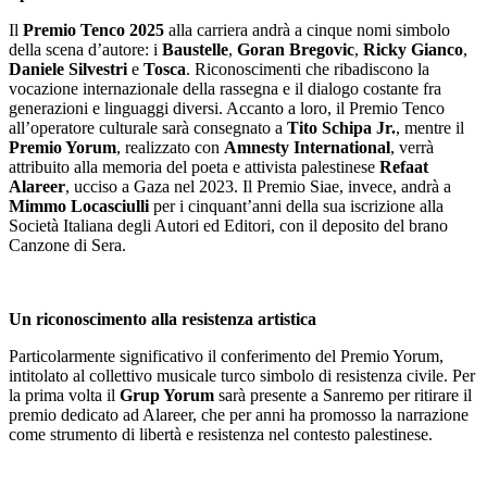
Il
Premio Tenco 2025
alla carriera andrà a cinque nomi simbolo
della scena d’autore: i
Baustelle
,
Goran Bregovic
,
Ricky Gianco
,
Daniele Silvestri
e
Tosca
. Riconoscimenti che ribadiscono la
vocazione internazionale della rassegna e il dialogo costante fra
generazioni e linguaggi diversi. Accanto a loro, il Premio Tenco
all’operatore culturale sarà consegnato a
Tito Schipa Jr.
, mentre il
Premio Yorum
, realizzato con
Amnesty International
, verrà
attribuito alla memoria del poeta e attivista palestinese
Refaat
Alareer
, ucciso a Gaza nel 2023. Il Premio Siae, invece, andrà a
Mimmo Locasciulli
per i cinquant’anni della sua iscrizione alla
Società Italiana degli Autori ed Editori, con il deposito del brano
Canzone di Sera.
Un riconoscimento alla resistenza artistica
Particolarmente significativo il conferimento del Premio Yorum,
intitolato al collettivo musicale turco simbolo di resistenza civile. Per
la prima volta il
Grup Yorum
sarà presente a Sanremo per ritirare il
premio dedicato ad Alareer, che per anni ha promosso la narrazione
come strumento di libertà e resistenza nel contesto palestinese.