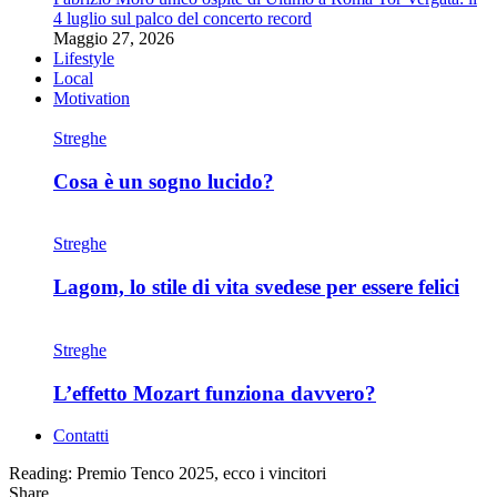
4 luglio sul palco del concerto record
Maggio 27, 2026
Lifestyle
Local
Motivation
Streghe
Cosa è un sogno lucido?
Streghe
Lagom, lo stile di vita svedese per essere felici
Streghe
L’effetto Mozart funziona davvero?
Contatti
Reading:
Premio Tenco 2025, ecco i vincitori
Share