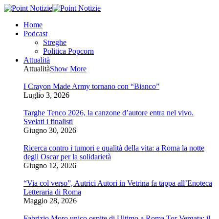
Home
Podcast
Streghe
Politica Popcorn
Attualità
Attualità
Show More
I Crayon Made Army tornano con “Bianco”
Luglio 3, 2026
Targhe Tenco 2026, la canzone d’autore entra nel vivo.
Svelati i finalisti
Giugno 30, 2026
Ricerca contro i tumori e qualità della vita: a Roma la notte
degli Oscar per la solidarietà
Giugno 12, 2026
“Via col verso”, Autrici Autori in Vetrina fa tappa all’Enoteca
Letteraria di Roma
Maggio 28, 2026
Fabrizio Moro unico ospite di Ultimo a Roma Tor Vergata: il