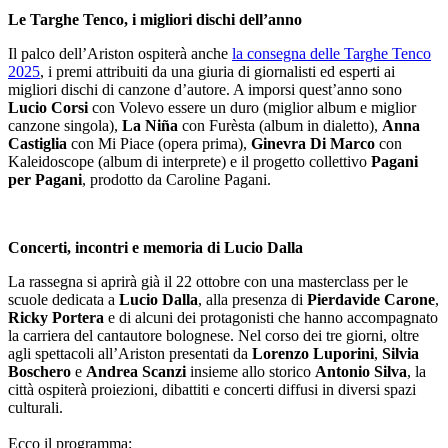
Le Targhe Tenco, i migliori dischi dell’anno
Il palco dell’Ariston ospiterà anche
la consegna delle Targhe Tenco
2025
, i premi attribuiti da una giuria di giornalisti ed esperti ai
migliori dischi di canzone d’autore. A imporsi quest’anno sono
Lucio Corsi
con Volevo essere un duro (miglior album e miglior
canzone singola),
La Niña
con Furèsta (album in dialetto),
Anna
Castiglia
con Mi Piace (opera prima),
Ginevra Di Marco
con
Kaleidoscope (album di interprete) e il progetto collettivo
Pagani
per Pagani
, prodotto da Caroline Pagani.
Concerti, incontri e memoria di Lucio Dalla
La rassegna si aprirà già il 22 ottobre con una masterclass per le
scuole dedicata a
Lucio Dalla
, alla presenza di
Pierdavide Carone
,
Ricky Portera
e di alcuni dei protagonisti che hanno accompagnato
la carriera del cantautore bolognese. Nel corso dei tre giorni, oltre
agli spettacoli all’Ariston presentati da
Lorenzo Luporini
,
Silvia
Boschero
e
Andrea Scanzi
insieme allo storico
Antonio Silva
, la
città ospiterà proiezioni, dibattiti e concerti diffusi in diversi spazi
culturali.
Ecco il programma: