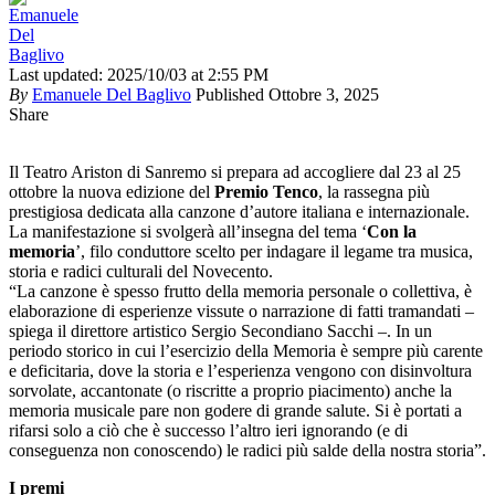
Last updated: 2025/10/03 at 2:55 PM
By
Emanuele Del Baglivo
Published Ottobre 3, 2025
Share
Il Teatro Ariston di Sanremo si prepara ad accogliere dal 23 al 25
ottobre la nuova edizione del
Premio Tenco
, la rassegna più
prestigiosa dedicata alla canzone d’autore italiana e internazionale.
La manifestazione si svolgerà all’insegna del tema ‘
Con la
memoria
’, filo conduttore scelto per indagare il legame tra musica,
storia e radici culturali del Novecento.
“La canzone è spesso frutto della memoria personale o collettiva, è
elaborazione di esperienze vissute o narrazione di fatti tramandati –
spiega il direttore artistico Sergio Secondiano Sacchi –. In un
periodo storico in cui l’esercizio della Memoria è sempre più carente
e deficitaria, dove la storia e l’esperienza vengono con disinvoltura
sorvolate, accantonate (o riscritte a proprio piacimento) anche la
memoria musicale pare non godere di grande salute. Si è portati a
rifarsi solo a ciò che è successo l’altro ieri ignorando (e di
conseguenza non conoscendo) le radici più salde della nostra storia”.
I premi