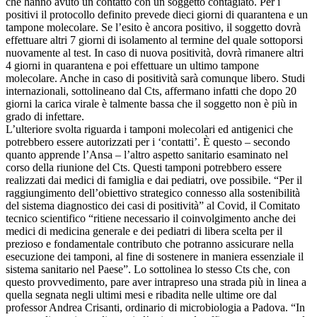
che hanno avuto un contatto con un soggetto contagiato. Per i
positivi il protocollo definito prevede dieci giorni di quarantena e un
tampone molecolare. Se l’esito è ancora positivo, il soggetto dovrà
effettuare altri 7 giorni di isolamento al termine del quale sottoporsi
nuovamente al test. In caso di nuova positività, dovrà rimanere altri
4 giorni in quarantena e poi effettuare un ultimo tampone
molecolare. Anche in caso di positività sarà comunque libero. Studi
internazionali, sottolineano dal Cts, affermano infatti che dopo 20
giorni la carica virale è talmente bassa che il soggetto non è più in
grado di infettare.
L’ulteriore svolta riguarda i tamponi molecolari ed antigenici che
potrebbero essere autorizzati per i ‘contatti’. È questo – secondo
quanto apprende l’Ansa – l’altro aspetto sanitario esaminato nel
corso della riunione del Cts. Questi tamponi potrebbero essere
realizzati dai medici di famiglia e dai pediatri, ove possibile. “Per il
raggiungimento dell’obiettivo strategico connesso alla sostenibilità
del sistema diagnostico dei casi di positività” al Covid, il Comitato
tecnico scientifico “ritiene necessario il coinvolgimento anche dei
medici di medicina generale e dei pediatri di libera scelta per il
prezioso e fondamentale contributo che potranno assicurare nella
esecuzione dei tamponi, al fine di sostenere in maniera essenziale il
sistema sanitario nel Paese”. Lo sottolinea lo stesso Cts che, con
questo provvedimento, pare aver intrapreso una strada più in linea a
quella segnata negli ultimi mesi e ribadita nelle ultime ore dal
professor Andrea Crisanti, ordinario di microbiologia a Padova. “In