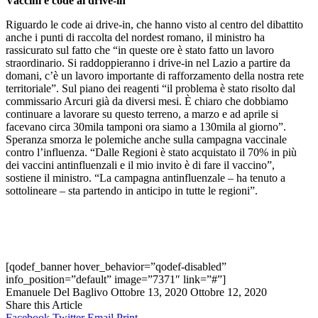
Vaccini e code ai drive-in
Riguardo le code ai drive-in, che hanno visto al centro del dibattito
anche i punti di raccolta del nordest romano, il ministro ha
rassicurato sul fatto che “in queste ore è stato fatto un lavoro
straordinario. Si raddoppieranno i drive-in nel Lazio a partire da
domani, c’è un lavoro importante di rafforzamento della nostra rete
territoriale”. Sul piano dei reagenti “il problema è stato risolto dal
commissario Arcuri già da diversi mesi. È chiaro che dobbiamo
continuare a lavorare su questo terreno, a marzo e ad aprile si
facevano circa 30mila tamponi ora siamo a 130mila al giorno”.
Speranza smorza le polemiche anche sulla campagna vaccinale
contro l’influenza. “Dalle Regioni è stato acquistato il 70% in più
dei vaccini antinfluenzali e il mio invito è di fare il vaccino”,
sostiene il ministro. “La campagna antinfluenzale – ha tenuto a
sottolineare – sta partendo in anticipo in tutte le regioni”.
[qodef_banner hover_behavior=”qodef-disabled”
info_position=”default” image=”7371″ link=”#”]
Emanuele Del Baglivo
Ottobre 13, 2020
Ottobre 12, 2020
Share this Article
Facebook
Twitter
Email
Print