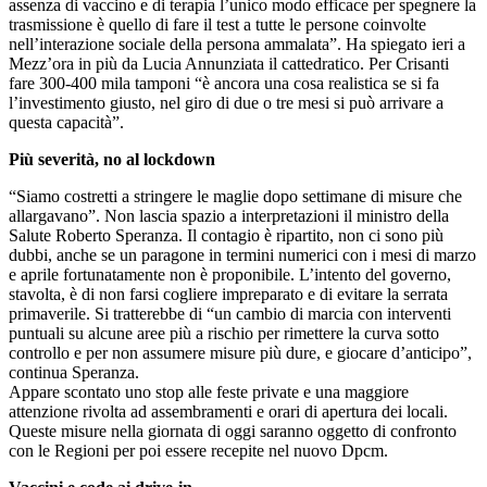
assenza di vaccino e di terapia l’unico modo efficace per spegnere la
trasmissione è quello di fare il test a tutte le persone coinvolte
nell’interazione sociale della persona ammalata”. Ha spiegato ieri a
Mezz’ora in più da Lucia Annunziata il cattedratico. Per Crisanti
fare 300-400 mila tamponi “è ancora una cosa realistica se si fa
l’investimento giusto, nel giro di due o tre mesi si può arrivare a
questa capacità”.
Più severità, no al lockdown
“Siamo costretti a stringere le maglie dopo settimane di misure che
allargavano”. Non lascia spazio a interpretazioni il ministro della
Salute Roberto Speranza. Il contagio è ripartito, non ci sono più
dubbi, anche se un paragone in termini numerici con i mesi di marzo
e aprile fortunatamente non è proponibile. L’intento del governo,
stavolta, è di non farsi cogliere impreparato e di evitare la serrata
primaverile. Si tratterebbe di “un cambio di marcia con interventi
puntuali su alcune aree più a rischio per rimettere la curva sotto
controllo e per non assumere misure più dure, e giocare d’anticipo”,
continua Speranza.
Appare scontato uno stop alle feste private e una maggiore
attenzione rivolta ad assembramenti e orari di apertura dei locali.
Queste misure nella giornata di oggi saranno oggetto di confronto
con le Regioni per poi essere recepite nel nuovo Dpcm.