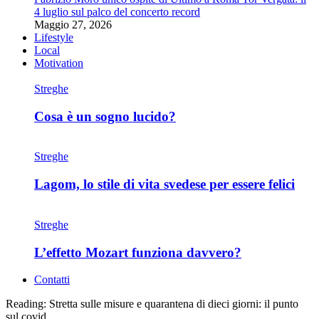
4 luglio sul palco del concerto record
Maggio 27, 2026
Lifestyle
Local
Motivation
Streghe
Cosa è un sogno lucido?
Streghe
Lagom, lo stile di vita svedese per essere felici
Streghe
L’effetto Mozart funziona davvero?
Contatti
Reading:
Stretta sulle misure e quarantena di dieci giorni: il punto
sul covid