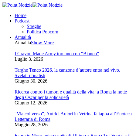
Home
Podcast
Streghe
Politica Popcorn
Attualità
Attualità
Show More
I Crayon Made Army tornano con “Bianco”
Luglio 3, 2026
Targhe Tenco 2026, la canzone d’autore entra nel vivo.
Svelati i finalisti
Giugno 30, 2026
Ricerca contro i tumori e qualità della vita: a Roma la notte
degli Oscar per la solidarietà
Giugno 12, 2026
“Via col verso”, Autrici Autori in Vetrina fa tappa all’Enoteca
Letteraria di Roma
Maggio 28, 2026
Fabrizio Moro unico ospite di Ultimo a Roma Tor Vergata: il