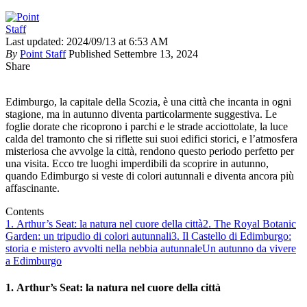
Last updated: 2024/09/13 at 6:53 AM
By
Point Staff
Published Settembre 13, 2024
Share
Edimburgo, la capitale della Scozia, è una città che incanta in ogni
stagione, ma in autunno diventa particolarmente suggestiva. Le
foglie dorate che ricoprono i parchi e le strade acciottolate, la luce
calda del tramonto che si riflette sui suoi edifici storici, e l’atmosfera
misteriosa che avvolge la città, rendono questo periodo perfetto per
una visita. Ecco tre luoghi imperdibili da scoprire in autunno,
quando Edimburgo si veste di colori autunnali e diventa ancora più
affascinante.
Contents
1. Arthur’s Seat: la natura nel cuore della città
2. The Royal Botanic
Garden: un tripudio di colori autunnali
3. Il Castello di Edimburgo:
storia e mistero avvolti nella nebbia autunnale
Un autunno da vivere
a Edimburgo
1.
Arthur’s Seat: la natura nel cuore della città