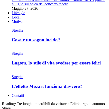
4 luglio sul palco del concerto record
Maggio 27, 2026
Lifestyle
Local
Motivation
Streghe
Cosa è un sogno lucido?
Streghe
Lagom, lo stile di vita svedese per essere felici
Streghe
L’effetto Mozart funziona davvero?
Contatti
Reading:
Tre luoghi imperdibili da visitare a Edimburgo in autunno
Share