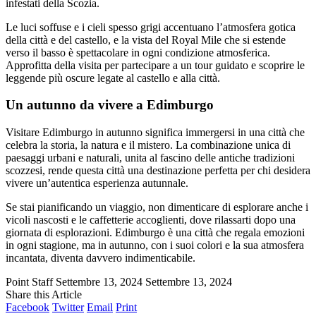
infestati della Scozia.
Le luci soffuse e i cieli spesso grigi accentuano l’atmosfera gotica
della città e del castello, e la vista del Royal Mile che si estende
verso il basso è spettacolare in ogni condizione atmosferica.
Approfitta della visita per partecipare a un tour guidato e scoprire le
leggende più oscure legate al castello e alla città.
Un autunno da vivere a Edimburgo
Visitare Edimburgo in autunno significa immergersi in una città che
celebra la storia, la natura e il mistero. La combinazione unica di
paesaggi urbani e naturali, unita al fascino delle antiche tradizioni
scozzesi, rende questa città una destinazione perfetta per chi desidera
vivere un’autentica esperienza autunnale.
Se stai pianificando un viaggio, non dimenticare di esplorare anche i
vicoli nascosti e le caffetterie accoglienti, dove rilassarti dopo una
giornata di esplorazioni. Edimburgo è una città che regala emozioni
in ogni stagione, ma in autunno, con i suoi colori e la sua atmosfera
incantata, diventa davvero indimenticabile.
Point Staff
Settembre 13, 2024
Settembre 13, 2024
Share this Article
Facebook
Twitter
Email
Print