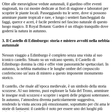
Oltre alle meravigliose vedute autunnali, il giardino offre eventi
stagionali, tra cui mostre dedicate ai fiori di stagione e laboratori per
scoprire le piante locali. Passeggiando tra le serre, dove si possono
ammirare piante tropicali e rare, e lungo i sentieri fiancheggiati da
faggi, querce e aceri, è facile perdersi nel fascino naturale di questo
luogo magico. Il Royal Botanic Garden è un rifugio tranquillo dove
godersi la natura in autunno.
3.
Il Castello di Edimburgo: storia e mistero avvolti nella nebbia
autunnale
Nessun viaggio a Edimburgo è completo senza una visita al suo
iconico castello. Situato su un vulcano spento, il Castello di
Edimburgo domina la città e offre viste panoramiche spettacolari. In
autunno, la nebbia mattutina e le lunghe ombre del crepuscolo
conferiscono un’aura di mistero a questo imponente monumento
storico.
Il castello, che risale all’epoca medievale, è un simbolo della storia
scozzese. Al suo interno, puoi esplorare la Sala del Trono, ammirare
le insegne reali scozzesi e scoprire i segreti delle prigioni sotterranee.
In autunno, l’atmosfera diventa particolarmente suggestiva,
rendendo la visita ancora più emozionante, soprattutto per chi ama le
storie di fantasmi: il castello è noto per essere uno dei luoghi più