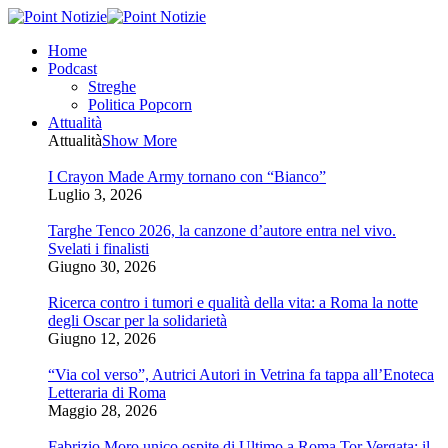
Home
Podcast
Streghe
Politica Popcorn
Attualità
Attualità
Show More
I Crayon Made Army tornano con “Bianco”
Luglio 3, 2026
Targhe Tenco 2026, la canzone d’autore entra nel vivo.
Svelati i finalisti
Giugno 30, 2026
Ricerca contro i tumori e qualità della vita: a Roma la notte
degli Oscar per la solidarietà
Giugno 12, 2026
“Via col verso”, Autrici Autori in Vetrina fa tappa all’Enoteca
Letteraria di Roma
Maggio 28, 2026
Fabrizio Moro unico ospite di Ultimo a Roma Tor Vergata: il