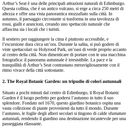
Arthur’s Seat è una delle principali attrazioni naturali di Edimburgo.
Questa collina, che è un antico vulcano, si erge a circa 250 metri di
altezza e offre una vista panoramica mozzafiato sulla città. In
autunno, il paesaggio circostante si trasforma in una tavolozza di
rossi, gialli e arancioni, creando uno spettacolo naturale che
affascina sia i locali che i turisti.
Il sentiero per raggiungere la cima è piuttosto accessibile, e
l’escursione dura circa un’ora. Durante la salita, si può godere di
viste spettacolari su Holyrood Park, un’oasi di verde proprio accanto
al centro della città. Non dimenticare di portare con te una macchina
fotografica: il panorama autunnale è irresistibile. La pace e la
tranquillità di Arthur’s Seat contrastano meravigliosamente con il
ritmo vivace della città sottostante.
2.
The Royal Botanic Garden: un tripudio di colori autunnali
Situato a pochi minuti dal centro di Edimburgo, il Royal Botanic
Garden è il luogo perfetto per godersi l’autunno in tutto il suo
splendore. Fondato nel 1670, questo giardino botanico ospita una
vasta collezione di piante provenienti da tutto il mondo. Durante
l’autunno, le foglie degli alberi secolari si tingono di calde sfumature
autunnali, rendendo il giardino una destinazione incantevole per una
passeggiata rilassante.