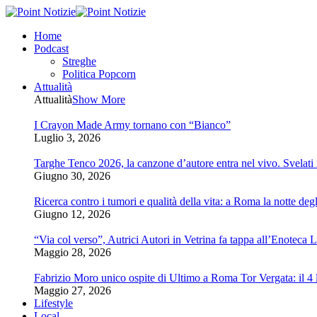
Home
Podcast
Streghe
Politica Popcorn
Attualità
Attualità
Show More
I Crayon Made Army tornano con “Bianco”
Luglio 3, 2026
Targhe Tenco 2026, la canzone d’autore entra nel vivo. Svelati i 
Giugno 30, 2026
Ricerca contro i tumori e qualità della vita: a Roma la notte degl
Giugno 12, 2026
“Via col verso”, Autrici Autori in Vetrina fa tappa all’Enoteca 
Maggio 28, 2026
Fabrizio Moro unico ospite di Ultimo a Roma Tor Vergata: il 4 l
Maggio 27, 2026
Lifestyle
Local