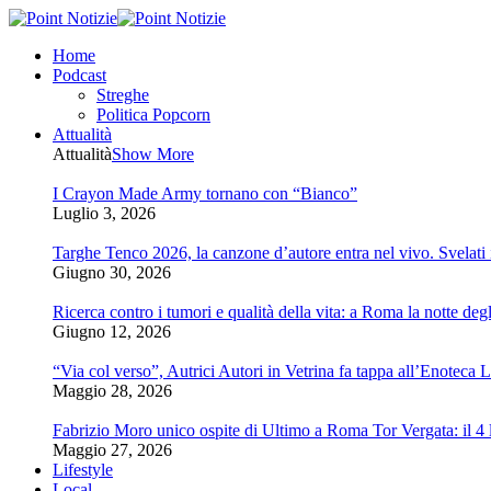
Home
Podcast
Streghe
Politica Popcorn
Attualità
Attualità
Show More
I Crayon Made Army tornano con “Bianco”
Luglio 3, 2026
Targhe Tenco 2026, la canzone d’autore entra nel vivo. Svelati i 
Giugno 30, 2026
Ricerca contro i tumori e qualità della vita: a Roma la notte degl
Giugno 12, 2026
“Via col verso”, Autrici Autori in Vetrina fa tappa all’Enoteca 
Maggio 28, 2026
Fabrizio Moro unico ospite di Ultimo a Roma Tor Vergata: il 4 l
Maggio 27, 2026
Lifestyle
Local