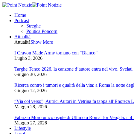
Home
Podcast
Streghe
Politica Popcorn
Attualità
Attualità
Show More
I Crayon Made Army tornano con “Bianco”
Luglio 3, 2026
Targhe Tenco 2026, la canzone d’autore entra nel vivo. Svelati i 
Giugno 30, 2026
Ricerca contro i tumori e qualità della vita: a Roma la notte degl
Giugno 12, 2026
“Via col verso”, Autrici Autori in Vetrina fa tappa all’Enoteca 
Maggio 28, 2026
Fabrizio Moro unico ospite di Ultimo a Roma Tor Vergata: il 4 l
Maggio 27, 2026
Lifestyle
Local