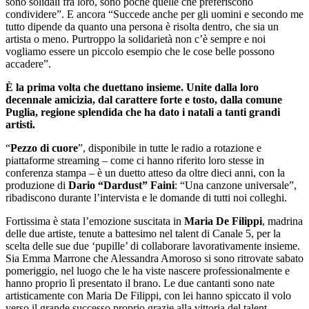
sono solidali fra loro, sono poche quelle che preferiscono
condividere”. E ancora “Succede anche per gli uomini e secondo me
tutto dipende da quanto una persona è risolta dentro, che sia un
artista o meno. Purtroppo la solidarietà non c’è sempre e noi
vogliamo essere un piccolo esempio che le cose belle possono
accadere”.
È la prima volta che duettano insieme. Unite dalla loro
decennale amicizia, dal carattere forte e tosto, dalla comune
Puglia, regione splendida che ha dato i natali a tanti grandi
artisti.
“
Pezzo di cuore
”, disponibile in tutte le radio a rotazione e
piattaforme streaming – come ci hanno riferito loro stesse in
conferenza stampa – è un duetto atteso da oltre dieci anni, con la
produzione di
Dario “Dardust” Faini
: “Una canzone universale”,
ribadiscono durante l’intervista e le domande di tutti noi colleghi.
Fortissima è stata l’emozione suscitata in
Maria De Filippi
, madrina
delle due artiste, tenute a battesimo nel talent di Canale 5, per la
scelta delle sue due ‘pupille’ di collaborare lavorativamente insieme.
Sia Emma Marrone che Alessandra Amoroso si sono ritrovate sabato
pomeriggio, nel luogo che le ha viste nascere professionalmente e
hanno proprio lì presentato il brano. Le due cantanti sono nate
artisticamente con Maria De Filippi, con lei hanno spiccato il volo
verso il grande successo proprio grazie alla vittoria del talent