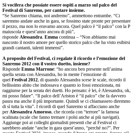
Si vocifera che possiate essere ospiti a marzo sul palco del
Festival di Sanremo, per cantare insieme.
“Se Sanremo chiama, noi andremo”, ammettono entrambe. “Ci
saremmo andate anche in gara, se fossimo state pronte per presentare
il pezzo, ma non lo eravamo ancora. Quel palco è “il palco” con la P
maiuscola e quest’anno ancora di più”,
risponde
Alessandra
.
Emma
continua – “Non abbiamo mai
nascosto il nostro amore per quello storico palco che ha visto esibirsi
grandi cantanti, talenti immensi”.
A proposito del Festival, ci regalate il ricordo e l’emozione del
Sanremo 2012 con il vostro duetto, insieme?
Risponde
Emma Marrone
: “ho ancora ben presente nell’anima
quella serata con Alessandra, ho in mente l’emozione di
quel
Festival 2012
, di quando Alessandra scese le scale, ricordo il
bellissimo abito che indossava e quanto io fossi emozionata, mi
raggiunse per la serata dei duetti. Ho pensato: è lei, è Alessandra, ok,
mi posso fidare”. “Il palco dell’Ariston è “il palco” che fa davvero
paura ma anche il più importante. Quindi se ci chiamassero diremmo
di sì tutta la vita”. I ricordi di quel Sanremo si affacciano anche
per
Alessandra Amoroso
, che ricorda con “terrore” la famosa
scalinata (scale che fanno tremare i polsi anche ai più navigati).
Aggiunge poi ai colleghi giornalisti presenti che al Festival ci
sarebbero andate “anche in gara quest’anno, “perché no?”. Per