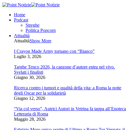
Home
Podcast
Streghe
Politica Popcorn
Attualità
Attualità
Show More
I Crayon Made Army tornano con “Bianco”
Luglio 3, 2026
Targhe Tenco 2026, la canzone d’autore entra nel vivo.
Svelati i finalisti
Giugno 30, 2026
Ricerca contro i tumori e qualità della vita: a Roma la notte
degli Oscar per la solidarietà
Giugno 12, 2026
“Via col verso”, Autrici Autori in Vetrina fa tappa all’Enoteca
Letteraria di Roma
Maggio 28, 2026
Fabrizio Moro unico ospite di Ultimo a Roma Tor Vergata: il