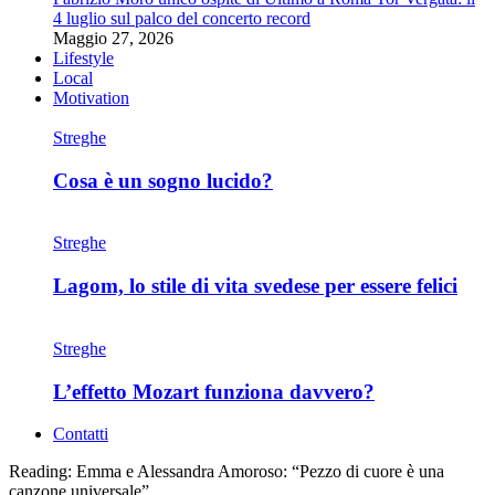
4 luglio sul palco del concerto record
Maggio 27, 2026
Lifestyle
Local
Motivation
Streghe
Cosa è un sogno lucido?
Streghe
Lagom, lo stile di vita svedese per essere felici
Streghe
L’effetto Mozart funziona davvero?
Contatti
Reading:
Emma e Alessandra Amoroso: “Pezzo di cuore è una
canzone universale”