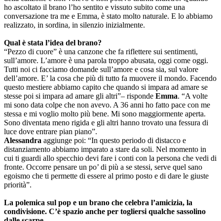
ho ascoltato il brano l’ho sentito e vissuto subito come una
conversazione tra me e Emma, è stato molto naturale. E lo abbiamo
realizzato, in sordina, in silenzio inizialmente.
Qual è stata l’idea del brano?
“Pezzo di cuore” è una canzone che fa riflettere sui sentimenti,
sull’amore. L’amore è una parola troppo abusata, oggi come oggi.
Tutti noi ci facciamo domande sull’amore e cosa sia, sul valore
dell’amore. E’ la cosa che più di tutto fa muovere il mondo. Facendo
questo mestiere abbiamo capito che quando si impara ad amare se
stesse poi si impara ad amare gli altri”– risponde
Emma
. “A volte
mi sono data colpe che non avevo. A 36 anni ho fatto pace con me
stessa e mi voglio molto più bene. Mi sono maggiormente aperta.
Sono diventata meno rigida e gli altri hanno trovato una fessura di
luce dove entrare pian piano”.
Alessandra
aggiunge poi: “In questo periodo di distacco e
distanziamento abbiamo imparato a stare da soli. Nel momento in
cui ti guardi allo specchio devi fare i conti con la persona che vedi di
fronte. Occorre pensare un po’ di più a se stessi, serve quel sano
egoismo che ti permette di essere al primo posto e di dare le giuste
priorità”.
La polemica sul pop e un brano che celebra l’amicizia, la
condivisione. C’è spazio anche per togliersi qualche sassolino
dalle scarpe.