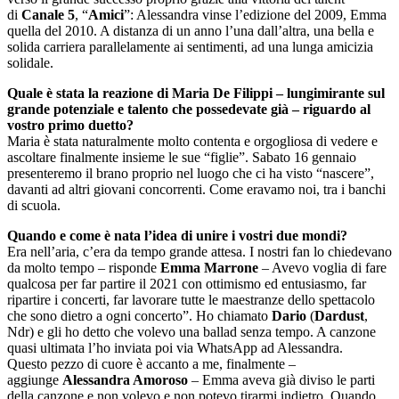
di
Canale 5
, “
Amici
”: Alessandra vinse l’edizione del 2009, Emma
quella del 2010. A distanza di un anno l’una dall’altra, una bella e
solida carriera parallelamente ai sentimenti, ad una lunga amicizia
solidale.
Quale è stata la reazione di Maria De Filippi – lungimirante sul
grande potenziale e talento che possedevate già – riguardo al
vostro primo duetto?
Maria è stata naturalmente molto contenta e orgogliosa di vedere e
ascoltare finalmente insieme le sue “figlie”. Sabato 16 gennaio
presenteremo il brano proprio nel luogo che ci ha visto “nascere”,
davanti ad altri giovani concorrenti. Come eravamo noi, tra i banchi
di scuola.
Quando e come è nata l’idea di unire i vostri due mondi?
Era nell’aria, c’era da tempo grande attesa. I nostri fan lo chiedevano
da molto tempo – risponde
Emma Marrone
– Avevo voglia di fare
qualcosa per far partire il 2021 con ottimismo ed entusiasmo, far
ripartire i concerti, far lavorare tutte le maestranze dello spettacolo
che sono dietro a ogni concerto”. Ho chiamato
Dario
(
Dardust
,
Ndr) e gli ho detto che volevo una ballad senza tempo. A canzone
quasi ultimata l’ho inviata poi via WhatsApp ad Alessandra.
Questo pezzo di cuore è accanto a me, finalmente –
aggiunge
Alessandra Amoroso
– Emma aveva già diviso le parti
della canzone e non volevo e non potevo tirarmi indietro. Quando