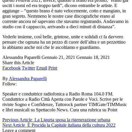
questo Festival 2021, invece, quando il brano era pronto, “erano già
usciti i nomi ed era troppo tardi”, dicono entrambe le artiste. E
aggiunge – “questo brano è nato velocemente, cotto e mangiato, in
gran segreto. Nemmeno le nostre case discografiche erano al
corrente ancora né sapevano che stavamo registrando. Andavamo in
studio con il cappuccio, arrivando a dieci minuti di distanza”.
Vederle insieme, così belle, grintose, unite e solidali ci fa davvero
pensare che ognuna ha un pezzo di cuore dell’altra e un pezzettino
lo abbiamo anche noi che le ascoltiamo e guardiamo.
Alessandra Paparelli
Gennaio 21, 2021
Gennaio 18, 2021
Share this Article
Facebook
Twitter
Email
Print
By
Alessandra Paparelli
Follow:
Speaker e conduttrice radiofonica a Radio Roma 104.0 FM.
Conduttrice a Radio Città Aperta con Parole e Voci. Scrive per le
riviste Sogno e Confidenze, Tuttorock partner TIMGate/TIMMusic
e libri musicali su Spettacolo News. Cura una rubrica su Point
Previous Article
La Liguria sposa la rigenerazione urbana
Next Article
È Procida la Capitale italiana della cultura 2022
Leave a comment