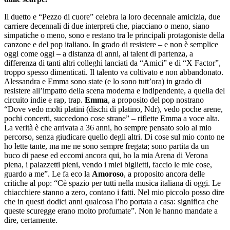
Il duetto e “Pezzo di cuore” celebra la loro decennale amicizia, due
carriere decennali di due interpreti che, piacciano o meno, siano
simpatiche o meno, sono e restano tra le principali protagoniste della
canzone e del pop italiano. In grado di resistere – e non è semplice
oggi come oggi – a distanza di anni, al talent di partenza, a
differenza di tanti altri colleghi lanciati da “Amici” e di “X Factor”,
troppo spesso dimenticati. Il talento va coltivato e non abbandonato.
Alessandra e Emma sono state (e lo sono tutt’ora) in grado di
resistere all’impatto della scena moderna e indipendente, a quella del
circuito indie e rap, trap.
Emma
, a proposito del pop nostrano
“Dove vedo molti platini (dischi di platino, Ndr), vedo poche arene,
pochi concerti, succedono cose strane” – riflette Emma a voce alta.
La verità è che arrivata a 36 anni, ho sempre pensato solo al mio
percorso, senza giudicare quello degli altri. Di cose sul mio conto ne
ho lette tante, ma me ne sono sempre fregata; sono partita da un
buco di paese ed eccomi ancora qui, ho la mia Arena di Verona
piena, i palazzetti pieni, vendo i miei biglietti, faccio le mie cose,
guardo a me”. Le fa eco la
Amoroso
, a proposito ancora delle
critiche al pop: “Cè spazio per tutti nella musica italiana di oggi. Le
chiacchiere stanno a zero, contano i fatti. Nel mio piccolo posso dire
che in questi dodici anni qualcosa l’ho portata a casa: significa che
queste scuregge erano molto profumate”. Non le hanno mandate a
dire, certamente.