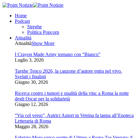
Home
Podcast
Streghe
Politica Popcorn
Attualità
Attualità
Show More
I Crayon Made Army tornano con “Bianco”
Luglio 3, 2026
Targhe Tenco 2026, la canzone d’autore entra nel vivo.
Svelati i finalisti
Giugno 30, 2026
Ricerca contro i tumori e qualità della vita: a Roma la notte
degli Oscar per la solidarietà
Giugno 12, 2026
“Via col verso”, Autrici Autori in Vetrina fa tappa all’Enoteca
Letteraria di Roma
Maggio 28, 2026
Fabrizio Moro unico ospite di Ultimo a Roma Tor Vergata: il