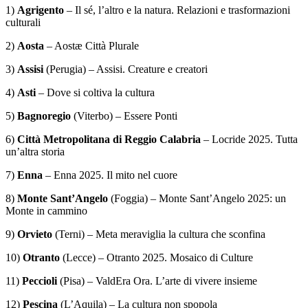
1)
Agrigento
– Il sé, l’altro e la natura. Relazioni e trasformazioni
culturali
2)
Aosta
– Aostæ Città Plurale
3)
Assisi
(Perugia) – Assisi. Creature e creatori
4)
Asti
– Dove si coltiva la cultura
5)
Bagnoregio
(Viterbo) – Essere Ponti
6)
Città Metropolitana di Reggio Calabria
– Locride 2025. Tutta
un’altra storia
7)
Enna
– Enna 2025. Il mito nel cuore
8)
Monte Sant’Angelo
(Foggia) – Monte Sant’Angelo 2025: un
Monte in cammino
9)
Orvieto
(Terni) – Meta meraviglia la cultura che sconfina
10)
Otranto
(Lecce) – Otranto 2025. Mosaico di Culture
11)
Peccioli
(Pisa) – ValdEra Ora. L’arte di vivere insieme
12)
Pescina
(L’Aquila) – La cultura non spopola