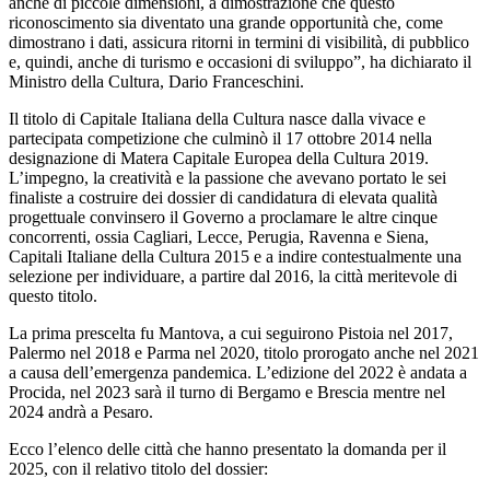
anche di piccole dimensioni, a dimostrazione che questo
riconoscimento sia diventato una grande opportunità che, come
dimostrano i dati, assicura ritorni in termini di visibilità, di pubblico
e, quindi, anche di turismo e occasioni di sviluppo”, ha dichiarato il
Ministro della Cultura, Dario Franceschini.
Il titolo di Capitale Italiana della Cultura nasce dalla vivace e
partecipata competizione che culminò il 17 ottobre 2014 nella
designazione di Matera Capitale Europea della Cultura 2019.
L’impegno, la creatività e la passione che avevano portato le sei
finaliste a costruire dei dossier di candidatura di elevata qualità
progettuale convinsero il Governo a proclamare le altre cinque
concorrenti, ossia Cagliari, Lecce, Perugia, Ravenna e Siena,
Capitali Italiane della Cultura 2015 e a indire contestualmente una
selezione per individuare, a partire dal 2016, la città meritevole di
questo titolo.
La prima prescelta fu Mantova, a cui seguirono Pistoia nel 2017,
Palermo nel 2018 e Parma nel 2020, titolo prorogato anche nel 2021
a causa dell’emergenza pandemica. L’edizione del 2022 è andata a
Procida, nel 2023 sarà il turno di Bergamo e Brescia mentre nel
2024 andrà a Pesaro.
Ecco l’elenco delle città che hanno presentato la domanda per il
2025, con il relativo titolo del dossier: