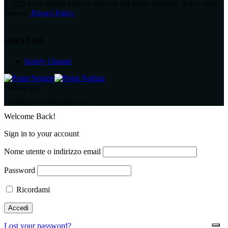
© 2023 Point Notizie Podcast Network. All Rights Reserved. Tutti i diritti
riservati.
Privacy Policy.
Quick Link
Spotify Channel
Follow US
Contattaci pointnotizie@gmail.com
Welcome Back!
Sign in to your account
Nome utente o indirizzo email
Password
Ricordami
Lost your password?