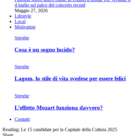
4 luglio sul palco del concerto record
Maggio 27, 2026
Lifestyle
Local
Motivation
Streghe
Cosa è un sogno lucido?
Streghe
Lagom, lo stile di vita svedese per essere felici
Streghe
L’effetto Mozart funziona davvero?
Contatti
Reading:
Le 15 candidate per la Capitale della Cultura 2025
Share