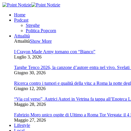
Home
Podcast
Streghe
Politica Popcorn
Attualità
Attualità
Show More
I Crayon Made Army tornano con “Bianco”
Luglio 3, 2026
Targhe Tenco 2026, la canzone d’autore entra nel vivo. Svelati i 
Giugno 30, 2026
Ricerca contro i tumori e qualità della vita: a Roma la notte degl
Giugno 12, 2026
“Via col verso”, Autrici Autori in Vetrina fa tappa all’Enoteca 
Maggio 28, 2026
Fabrizio Moro unico ospite di Ultimo a Roma Tor Vergata: il 4 l
Maggio 27, 2026
Lifestyle
Local