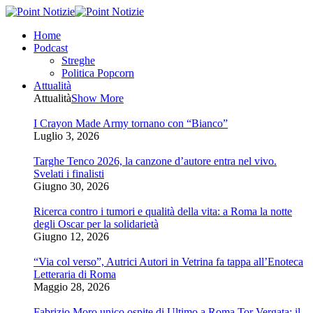
Home
Podcast
Streghe
Politica Popcorn
Attualità
Attualità
Show More
I Crayon Made Army tornano con “Bianco”
Luglio 3, 2026
Targhe Tenco 2026, la canzone d’autore entra nel vivo.
Svelati i finalisti
Giugno 30, 2026
Ricerca contro i tumori e qualità della vita: a Roma la notte
degli Oscar per la solidarietà
Giugno 12, 2026
“Via col verso”, Autrici Autori in Vetrina fa tappa all’Enoteca
Letteraria di Roma
Maggio 28, 2026
Fabrizio Moro unico ospite di Ultimo a Roma Tor Vergata: il