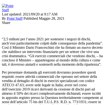
Last updated: 2021/09/20 at 9:17 AM
By
Point Staff
Published Maggio 28, 2021
Share
“2,5 milioni per l’anno 2021 per sostenere i negozi di dischi,
anch’essi particolarmente colpiti dalle conseguenze della pandemia”.
Così il Ministro Dario Franceschini che ha firmato un nuovo decreto
che stabilisce un intervento finanziario per un settore che vive una
crisi drammatica. “Gli esercizi commerciali che vendono dischi, – ha
concluso il Ministro – appartengono al mondo della cultura e come
tali, è doveroso aiutarli e sostenerli nella momento della ripartenza”.
Per presentare domanda gli esercenti dovranno possedere questi
requisiti: essere attività commerciali che operano nel settore della
vendita al dettaglio di dischi in esercizi specializzati con codice
ATECO 47.63; avere sede legale in Italia; avere nel corso
dell’esercizio 2019 ricavi derivanti da cessione di dischi pari ad
almeno il 50% dei ricavi complessivamente dichiarati; essere iscritti
in apposito registro presso la Questura territorialmente competente ai
sensi dell’articolo 75 bis del T.U.L.P.S. R.D. n. 773/1931; essere in