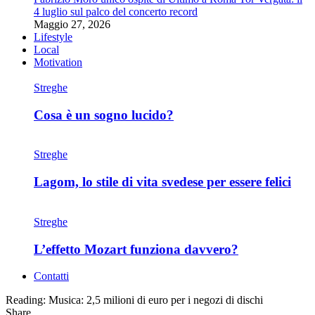
4 luglio sul palco del concerto record
Maggio 27, 2026
Lifestyle
Local
Motivation
Streghe
Cosa è un sogno lucido?
Streghe
Lagom, lo stile di vita svedese per essere felici
Streghe
L’effetto Mozart funziona davvero?
Contatti
Reading:
Musica: 2,5 milioni di euro per i negozi di dischi
Share