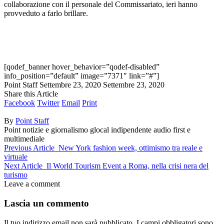
collaborazione con il personale del Commissariato, ieri hanno
provveduto a farlo brillare.
[qodef_banner hover_behavior=”qodef-disabled”
info_position=”default” image=”7371″ link=”#”]
Point Staff
Settembre 23, 2020
Settembre 23, 2020
Share this Article
Facebook
Twitter
Email
Print
By
Point Staff
Point notizie e giornalismo glocal indipendente audio first e
multimediale
Previous Article
New York fashion week, ottimismo tra reale e
virtuale
Next Article
Il World Tourism Event a Roma, nella crisi nera del
turismo
Leave a comment
Lascia un commento
Il tuo indirizzo email non sarà pubblicato.
I campi obbligatori sono