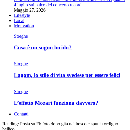
4 luglio sul palco del concerto record
Maggio 27, 2026
Lifestyle
Local
Motivation
Streghe
Cosa è un sogno lucido?
Streghe
Lagom, lo stile di vita svedese per essere felici
Streghe
L’effetto Mozart funziona davvero?
Contatti
Reading:
Posta su Fb foto dopo gita nel bosco e spunta ordigno
bellico