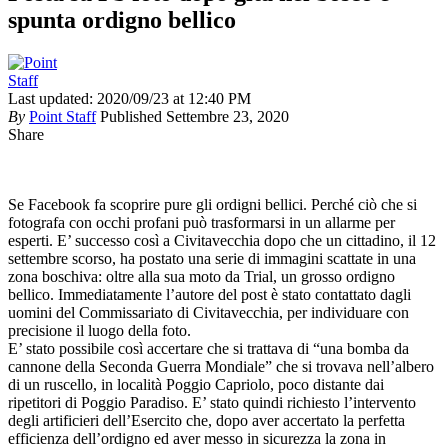
spunta ordigno bellico
Last updated: 2020/09/23 at 12:40 PM
By
Point Staff
Published Settembre 23, 2020
Share
Se Facebook fa scoprire pure gli ordigni bellici. Perché ciò che si
fotografa con occhi profani può trasformarsi in un allarme per
esperti. E’ successo così a Civitavecchia dopo che un cittadino, il 12
settembre scorso, ha postato una serie di immagini scattate in una
zona boschiva: oltre alla sua moto da Trial, un grosso ordigno
bellico. Immediatamente l’autore del post è stato contattato dagli
uomini del Commissariato di Civitavecchia, per individuare con
precisione il luogo della foto.
E’ stato possibile così accertare che si trattava di “una bomba da
cannone della Seconda Guerra Mondiale” che si trovava nell’albero
di un ruscello, in località Poggio Capriolo, poco distante dai
ripetitori di Poggio Paradiso. E’ stato quindi richiesto l’intervento
degli artificieri dell’Esercito che, dopo aver accertato la perfetta
efficienza dell’ordigno ed aver messo in sicurezza la zona in