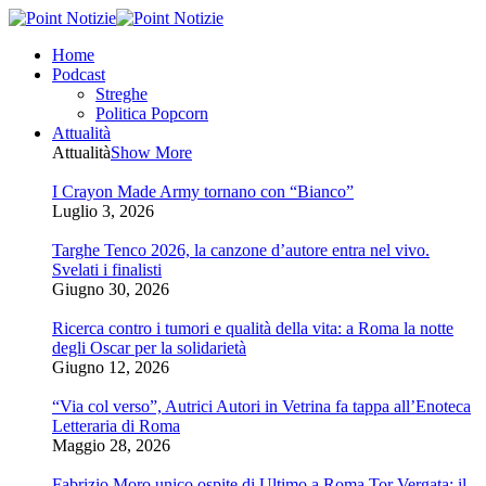
Home
Podcast
Streghe
Politica Popcorn
Attualità
Attualità
Show More
I Crayon Made Army tornano con “Bianco”
Luglio 3, 2026
Targhe Tenco 2026, la canzone d’autore entra nel vivo.
Svelati i finalisti
Giugno 30, 2026
Ricerca contro i tumori e qualità della vita: a Roma la notte
degli Oscar per la solidarietà
Giugno 12, 2026
“Via col verso”, Autrici Autori in Vetrina fa tappa all’Enoteca
Letteraria di Roma
Maggio 28, 2026
Fabrizio Moro unico ospite di Ultimo a Roma Tor Vergata: il