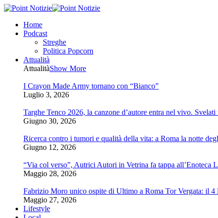
Home
Podcast
Streghe
Politica Popcorn
Attualità
Attualità
Show More
I Crayon Made Army tornano con “Bianco”
Luglio 3, 2026
Targhe Tenco 2026, la canzone d’autore entra nel vivo. Svelati i 
Giugno 30, 2026
Ricerca contro i tumori e qualità della vita: a Roma la notte degl
Giugno 12, 2026
“Via col verso”, Autrici Autori in Vetrina fa tappa all’Enoteca 
Maggio 28, 2026
Fabrizio Moro unico ospite di Ultimo a Roma Tor Vergata: il 4 l
Maggio 27, 2026
Lifestyle
Local