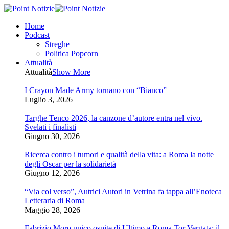
Home
Podcast
Streghe
Politica Popcorn
Attualità
Attualità
Show More
I Crayon Made Army tornano con “Bianco”
Luglio 3, 2026
Targhe Tenco 2026, la canzone d’autore entra nel vivo.
Svelati i finalisti
Giugno 30, 2026
Ricerca contro i tumori e qualità della vita: a Roma la notte
degli Oscar per la solidarietà
Giugno 12, 2026
“Via col verso”, Autrici Autori in Vetrina fa tappa all’Enoteca
Letteraria di Roma
Maggio 28, 2026
Fabrizio Moro unico ospite di Ultimo a Roma Tor Vergata: il