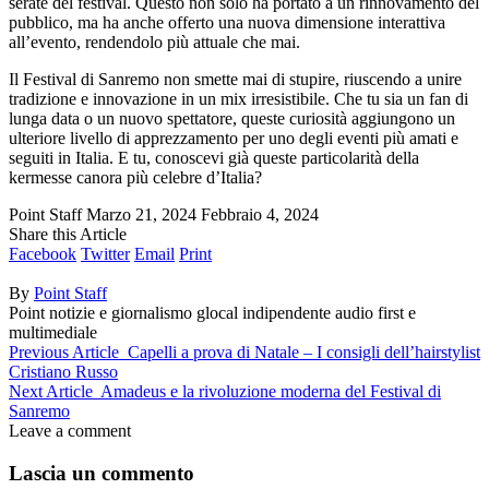
serate del festival. Questo non solo ha portato a un rinnovamento del
pubblico, ma ha anche offerto una nuova dimensione interattiva
all’evento, rendendolo più attuale che mai.
Il Festival di Sanremo non smette mai di stupire, riuscendo a unire
tradizione e innovazione in un mix irresistibile. Che tu sia un fan di
lunga data o un nuovo spettatore, queste curiosità aggiungono un
ulteriore livello di apprezzamento per uno degli eventi più amati e
seguiti in Italia. E tu, conoscevi già queste particolarità della
kermesse canora più celebre d’Italia?
Point Staff
Marzo 21, 2024
Febbraio 4, 2024
Share this Article
Facebook
Twitter
Email
Print
By
Point Staff
Point notizie e giornalismo glocal indipendente audio first e
multimediale
Previous Article
Capelli a prova di Natale – I consigli dell’hairstylist
Cristiano Russo
Next Article
Amadeus e la rivoluzione moderna del Festival di
Sanremo
Leave a comment
Lascia un commento