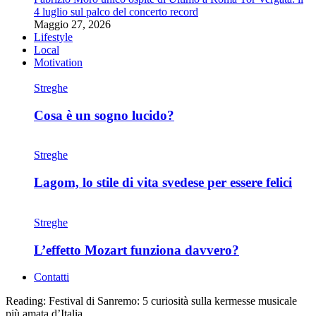
4 luglio sul palco del concerto record
Maggio 27, 2026
Lifestyle
Local
Motivation
Streghe
Cosa è un sogno lucido?
Streghe
Lagom, lo stile di vita svedese per essere felici
Streghe
L’effetto Mozart funziona davvero?
Contatti
Reading:
Festival di Sanremo: 5 curiosità sulla kermesse musicale
più amata d’Italia