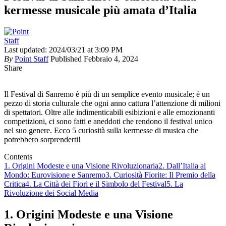
kermesse musicale più amata d’Italia
Last updated: 2024/03/21 at 3:09 PM
By
Point Staff
Published Febbraio 4, 2024
Share
Il Festival di Sanremo è più di un semplice evento musicale; è un
pezzo di storia culturale che ogni anno cattura l’attenzione di milioni
di spettatori. Oltre alle indimenticabili esibizioni e alle emozionanti
competizioni, ci sono fatti e aneddoti che rendono il festival unico
nel suo genere. Ecco 5 curiosità sulla kermesse di musica che
potrebbero sorprenderti!
Contents
1. Origini Modeste e una Visione Rivoluzionaria
2. Dall’Italia al
Mondo: Eurovisione e Sanremo
3. Curiosità Fiorite: Il Premio della
Critica
4. La Città dei Fiori e il Simbolo del Festival
5. La
Rivoluzione dei Social Media
1.
Origini Modeste e una Visione